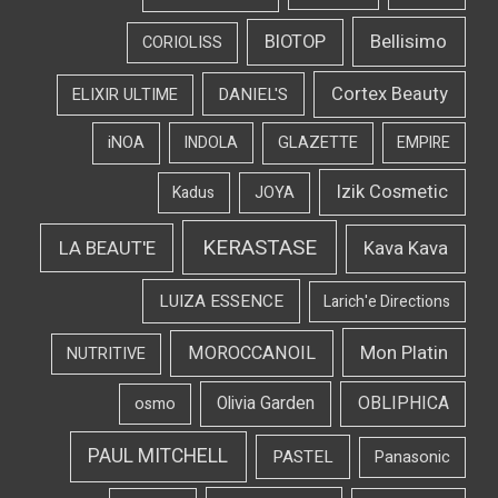
Bellisimo
BIOTOP
CORIOLISS
Cortex Beauty
DANIEL'S
ELIXIR ULTIME
iNOA
INDOLA
GLAZETTE
EMPIRE
Izik Cosmetic
Kadus
JOYA
KERASTASE
LA BEAUT'E
Kava Kava
LUIZA ESSENCE
Larich'e Directions
Mon Platin
MOROCCANOIL
NUTRITIVE
OBLIPHICA
Olivia Garden
osmo
PAUL MITCHELL
PASTEL
Panasonic