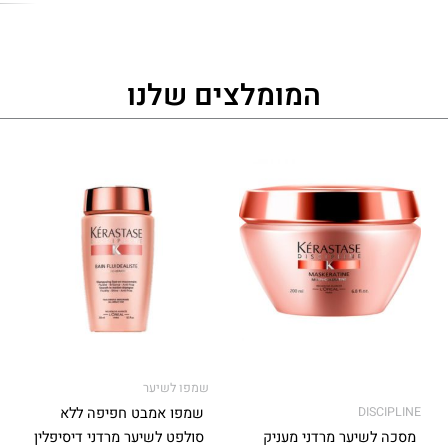
המומלצים שלנו
למוצר
למוצר
זה
זה
יש
יש
מספר
מספר
סוגים.
סוגים.
ניתן
ניתן
לבחור
לבחור
את
את
האפשרויות
האפשרויות
בעמוד
בעמוד
שמפו לשיער
המוצר
המוצר
DISCIPLINE
שמפו אמבט חפיפה ללא
מסכה לשיער מרדני מעניק
סולפט לשיער מרדני דיסיפלין