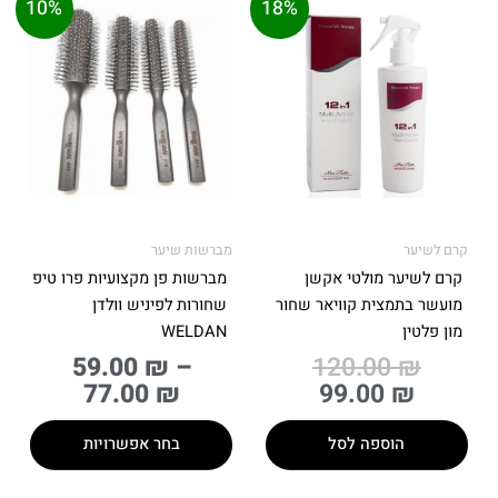
המחיר
המחיר
טווח
למוצר
10%
18%
מקורי
הנוכחי
מחירים:
זה
היה:
הוא:
יש
99.
עד
מספר
סוגים.
ניתן
לבחור
את
האפשרויות
בעמוד
קרם לשיער
מברשות שיער
המוצר
קרם לשיער מולטי אקשן
מברשות פן מקצועיות פרו טיפ
מועשר בתמצית קוויאר שחור
שחורות לפיניש וולדן
מון פלטין
WELDAN
59.00
₪
–
120.00
₪
77.00
₪
99.00
₪
הוספה לסל
בחר אפשרויות