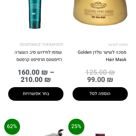
סוגים.
ניתן
לבחור
את
האפשרויות
בעמוד
מסכה לשיער
RESISTANCE THERAPISTE
המוצר
מסכה לשיער גולדן Golden
שמפו לחידוש סיב השערה
Hair Mask
רזיסטונס תרפיסט קרסטס
160.00
₪
–
125.00
₪
210.00
₪
99.00
₪
הוספה לסל
בחר אפשרויות
המחיר
המחיר
המחיר
המחיר
62%
25%
מקורי
הנוכחי
המקורי
הנוכחי