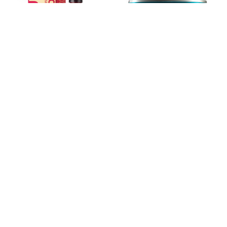
יש
יש
מספר
מספר
סוגים.
סוגים.
ניתן
ניתן
לבחור
לבחור
את
את
האפשרויות
האפשרויות
בעמוד
בעמוד
RESISTANCE THERAPISTE
המוצר
המוצר
מסכה לחידוש סיב השערה
מסכה ללא שטיפה
לשיער מאוד פגום רזיסטונס
מסכה ללא שטיפה רבלון
תרפיסט קרסטס
REVLON
KERASTASE
79.00
₪
240.00
₪
בחר אפשרויות
בחר אפשרויות