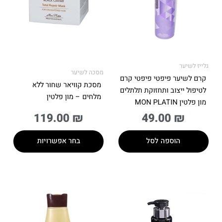
סוגים.
ניתן
לבחור
את
האפשרויות
בעמוד
גלייז לשיער
מסכה לשיער
המוצר
קרם לשיער פיפטי פיפטי קרם
מסכת קוויאר שחור ללא
לטיפול ייצוב ותחזוקת תלתלים
מלחים – מון פלטין
מון פלטין MON PLATIN
119.00
₪
49.00
₪
הוספה לסל
בחר אפשרויות