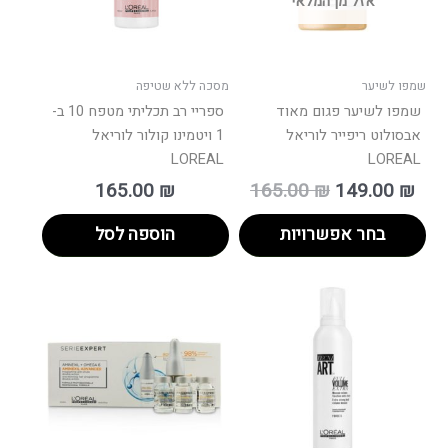
אזל מן המלאי
לבחור
את
האפשרויות
בעמוד
שמפו לשיער
מסכה ללא שטיפה
המוצר
שמפו לשיער פגום מאוד
ספריי רב תכליתי מטפח 10 ב-
אבסולוט ריפייר לוריאל
1 ויטמינו קולור לוריאל
LOREAL
LOREAL
165.00
₪
165.00
₪
149.00
₪
בחר אפשרויות
הוספה לסל
טווח
למוצר
מחירים:
זה
יש
עד
מספר
סוגים.
ניתן
לבחור