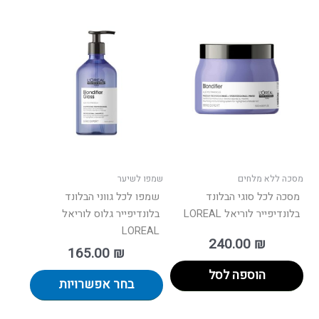
למוצר
זה
יש
מספר
סוגים.
ניתן
לבחור
את
האפשרו
בעמוד
מסכה ללא מלחים
שמפו לשיער
המוצר
מסכה לכל סוגי הבלונד
שמפו לכל גווני הבלונד
בלונדיפייר לוריאל LOREAL
בלונדיפייר גלוס לוריאל
LOREAL
240.00
₪
165.00
₪
הוספה לסל
בחר אפשרויות