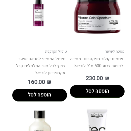
מסכה לשיער
טיפול הקרקפת
ויטמינו קולור ספקטרום- מסיכה
טיפול המסייע למראה שיער
לשיער צבוע 500 מ"ל לוריאל
צפוץ לכל סוגי התלתלים קרל
אקספרשן לוריאל
230.00
₪
160.00
₪
הוספה לסל
הוספה לסל
טווח
למוצר
מחירים:
זה
יש
עד