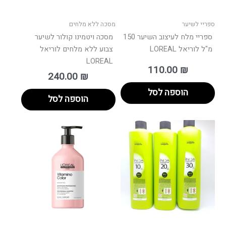
ספריי לשיער
מסכה ללא מלחים
ספריי מלח לעיצוב השיער 150
מסכה ויטמינו קולור לשיער
מ"ל לוריאל LOREAL
צבוע ללא מלחים לוריאל
LOREAL
110.00
₪
240.00
₪
הוספה לסל
הוספה לסל
למוצר
למוצר
זה
זה
יש
יש
מספר
מספר
סוגים.
סוגים.
ניתן
ניתן
לבחור
לבחור
את
את
האפשרויות
האפשרו