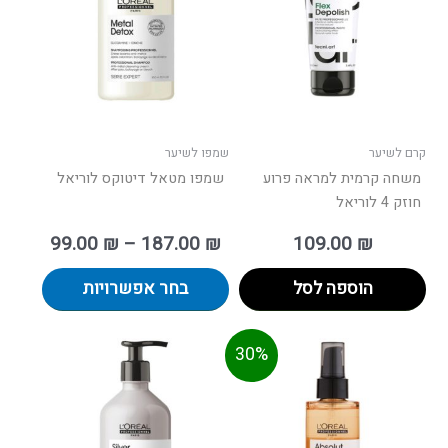
מספר
סוגים.
ניתן
לבחור
את
האפשרו
בעמוד
קרם לשיער
שמפו לשיער
המוצר
משחה קרמית למראה פרוע
שמפו מטאל דיטוקס לוריאל
חוזק 4 לוריאל
99.00
₪
–
187.00
₪
109.00
₪
הוספה לסל
בחר אפשרויות
חיר
המחיר
30%
וכחי
המקורי
הוא:
היה:
170.00 ₪.