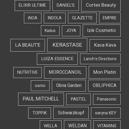
Cortex Beauty
DANIEL'S
ELIXIR ULTIME
iNOA
INDOLA
GLAZETTE
EMPIRE
Izik Cosmetic
Kadus
JOYA
KERASTASE
LA BEAUT'E
Kava Kava
LUIZA ESSENCE
Larich'e Directions
Mon Platin
MOROCCANOIL
NUTRITIVE
OBLIPHICA
Olivia Garden
osmo
PAUL MITCHELL
PASTEL
Panasonic
Schwarzkopf
TOPPIK
saryna KEY
WELDAN
WELLA
VITAMINS