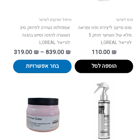
את
האפשרו
בעמוד
מוס לשיער
טיפול ושיקום לשיער
המוצר
מוס מייצב ליצירת נפח ומראה
אמפולות נשירה לחיזוק סיב
מלא של השיער חוזק 5
השערה להזנה וסיוע בהגנה
לוריאל LOREAL
לוריאל LOREAL
319.00
₪
–
839.00
₪
110.00
₪
הוספה לסל
בחר אפשרויות