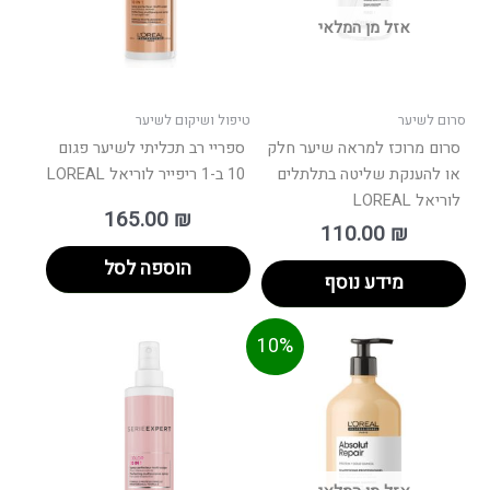
אזל מן המלאי
סרום לשיער
טיפול ושיקום לשיער
סרום מרוכז למראה שיער חלק
ספריי רב תכליתי לשיער פגום
או להענקת שליטה בתלתלים
10 ב-1 ריפייר לוריאל LOREAL
לוריאל LOREAL
165.00
₪
110.00
₪
הוספה לסל
מידע נוסף
חיר
המחיר
למוצר
10%
וכחי
המקורי
זה
הוא:
היה:
יש
165.00 ₪.
מספר
סוגים.
ניתן