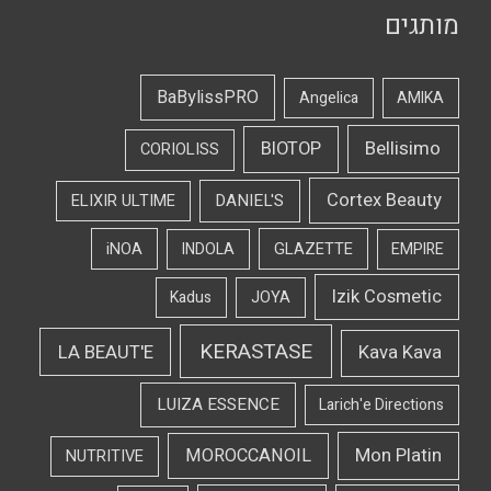
מותגים
BaBylissPRO
Angelica
AMIKA
Bellisimo
BIOTOP
CORIOLISS
Cortex Beauty
DANIEL'S
ELIXIR ULTIME
iNOA
INDOLA
GLAZETTE
EMPIRE
Izik Cosmetic
Kadus
JOYA
KERASTASE
LA BEAUT'E
Kava Kava
LUIZA ESSENCE
Larich'e Directions
Mon Platin
MOROCCANOIL
NUTRITIVE