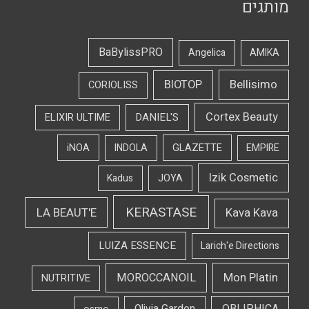
מותגים
BaBylissPRO
Angelica
AMIKA
Bellisimo
BIOTOP
CORIOLISS
Cortex Beauty
DANIEL'S
ELIXIR ULTIME
iNOA
INDOLA
GLAZETTE
EMPIRE
Izik Cosmetic
Kadus
JOYA
KERASTASE
LA BEAUT'E
Kava Kava
LUIZA ESSENCE
Larich'e Directions
Mon Platin
MOROCCANOIL
NUTRITIVE