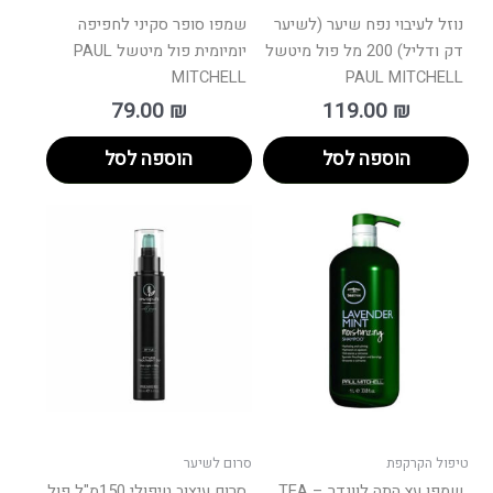
נוזל לעיבוי נפח שיער (לשיער
שמפו סופר סקיני לחפיפה
דק ודליל) 200 מל פול מיטשל
יומיומית פול מיטשל PAUL
MITCHELL
PAUL MITCHELL
79.00
₪
119.00
₪
הוספה לסל
הוספה לסל
ווח
למוצר
ים:
זה
יש
עד
מספר
סוגים.
ניתן
לבחור
את
האפשרויות
בעמוד
טיפול הקרקפת
סרום לשיער
המוצר
שמפו עץ התה לוונדר – TEA
סרום עיצוב טיפולי 150מ"ל פול