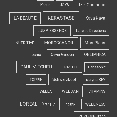
Izik Cosmetic
Kadus
JOYA
KERASTASE
LA BEAUT'E
Kava Kava
LUIZA ESSENCE
Larich'e Directions
Mon Platin
MOROCCANOIL
NUTRITIVE
OBLIPHICA
Olivia Garden
osmo
PAUL MITCHELL
PASTEL
Panasonic
Schwarzkopf
TOPPIK
saryna KEY
WELDAN
WELLA
VITAMINS
לוריאל - LOREAL
WELLNESS
איתמר
רבלון -REVLON