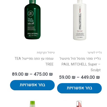
ים:
מחירים:
זה
זה
יש
יש
עד
עד
מספר
מספר
סוגים.
סוגים.
ניתן
ניתן
לבחור
לבחור
את
את
האפשרויות
האפשרו
בעמוד
בעמוד
גלייז לשיער
טיפול הקרקפת
המוצר
המוצר
גלייז סופר מפסל פול מיטשל
שמפו עץ התה ספיישל TEA
TREE
– PAUL MITCHELL Super
Sculpt
89.00
₪
–
475.00
₪
59.00
₪
–
449.00
₪
בחר אפשרויות
בחר אפשרויות
ווח
טווח
למוצר
למוצר