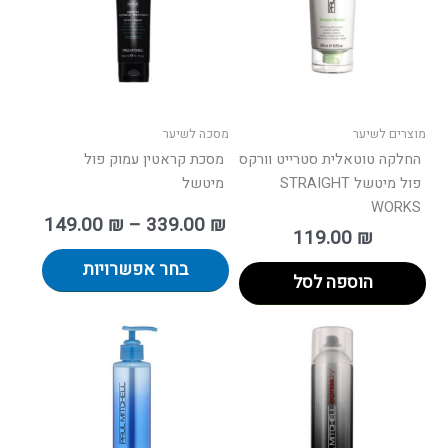
סוגים.
ניתן
לבחור
את
האפשרו
בעמוד
מוצרים לשיער
מסכה לשיער
המוצר
החלקה טוטאלית סטרייט וורקס
מסכת קראטין עמוק פול
פול מיטשל STRAIGHT
מיטשל
WORKS
149.00
₪
–
339.00
₪
119.00
₪
בחר אפשרויות
הוספה לסל