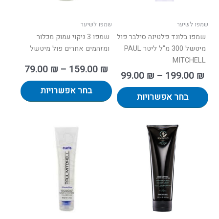
האפשרויות
האפשרו
בעמוד
בעמוד
שמפו לשיער
שמפו לשיער
המוצר
המוצר
שמפו בלונד פלטינה סילבר פול
שמפו 3 ניקוי עמוק מכלור
מיטשל 300 מ"ל ליטר PAUL
ומזהמים אחרים פול מיטשל
MITCHELL
79.00
₪
–
159.00
₪
99.00
₪
–
199.00
₪
בחר אפשרויות
בחר אפשרויות
וח
למוצר
ם:
זה
יש
עד
מספר
סוגים.
ניתן
לבחור
את