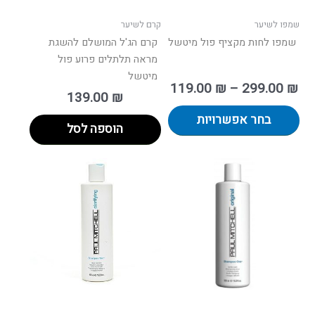
האפשרויות
בעמוד
שמפו לשיער
קרם לשיער
המוצר
שמפו לחות מקציף פול מיטשל
קרם הג'ל המושלם להשגת
מראה תלתלים פרוע פול
מיטשל
119.00
₪
–
299.00
₪
139.00
₪
בחר אפשרויות
הוספה לסל
ווח
טווח
למוצר
למוצר
ים:
מחירים:
זה
זה
יש
יש
עד
עד
מספר
מספר
סוגים.
סוגים.
ניתן
ניתן
לבחור
לבחור
את
את
האפשרויות
האפשרו