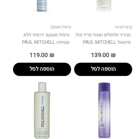
קרם לשיער
טיפול משקם
מגדיר תלתלים ואנטי פריז פול
טיפול משקם דרמתי ללא
מיטשל PAUL MITCHELL
שטיפה PAUL MITCHELL
119.00
₪
139.00
₪
הוספה לסל
הוספה לסל
ווח
טווח
למוצר
למוצר
ים:
מחירים:
זה
זה
יש
יש
עד
עד
מספר
מספר
סוגים.
סוגים.
ניתן
ניתן
לבחור
לבחור
את
את