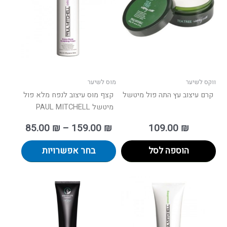
עד
מספר
סוגים.
ניתן
לבחור
את
האפשרו
בעמוד
ווקס לשיער
מוס לשיער
המוצר
קרם עיצוב עץ התה פול מיטשל
קצף מוס עיצוב לנפח מלא פול
מיטשל PAUL MITCHELL
85.00
₪
–
159.00
₪
109.00
₪
הוספה לסל
בחר אפשרויות
טווח
למוצר
מחירים:
זה
יש
עד
מספר