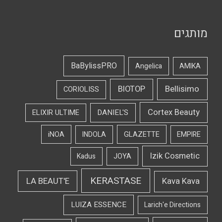
מותגים
BaBylissPRO
Angelica
AMIKA
Bellisimo
BIOTOP
CORIOLISS
Cortex Beauty
DANIEL'S
ELIXIR ULTIME
iNOA
INDOLA
GLAZETTE
EMPIRE
Izik Cosmetic
Kadus
JOYA
KERASTASE
LA BEAUT'E
Kava Kava
LUIZA ESSENCE
Larich'e Directions