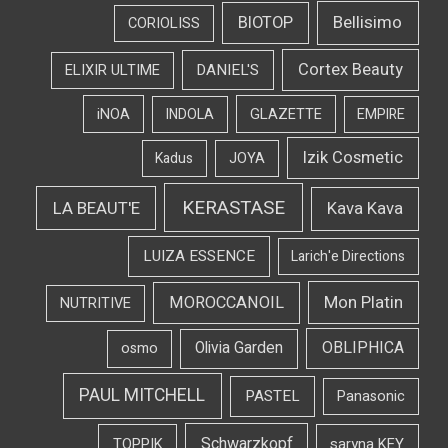
Bellisimo
BIOTOP
CORIOLISS
Cortex Beauty
DANIEL'S
ELIXIR ULTIME
iNOA
INDOLA
GLAZETTE
EMPIRE
Izik Cosmetic
Kadus
JOYA
KERASTASE
LA BEAUT'E
Kava Kava
LUIZA ESSENCE
Larich'e Directions
Mon Platin
MOROCCANOIL
NUTRITIVE
OBLIPHICA
Olivia Garden
osmo
PAUL MITCHELL
PASTEL
Panasonic
Schwarzkopf
TOPPIK
saryna KEY