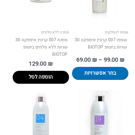
ניתן
לבחור
את
האפשרויות
בעמוד
שמפו להחלקות
מסכה ללא מלחים
המוצר
שמפו 007 קרטין אימפקט 30
מסכת 007 קרטין אימפקט 30
שניות ביוטופ BIOTOP
שניות ללא מלחים ביוטופ
BIOTOP
69.00
₪
–
99.00
₪
129.00
₪
בחר אפשרויות
הוספה לסל
טווח
למוצר
מחירים:
זה
יש
עד
מספר
סוגים.
ניתן