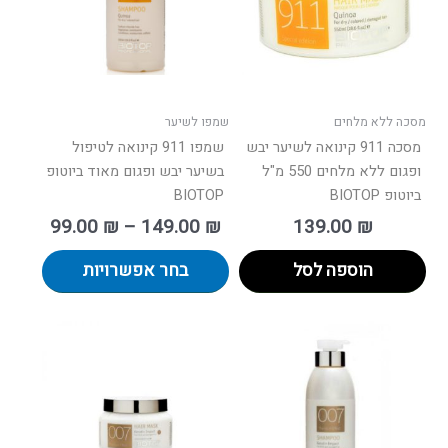
ניתן
לבחור
את
האפשרו
בעמוד
מסכה ללא מלחים
שמפו לשיער
המוצר
מסכה 911 קינואה לשיער יבש
שמפו 911 קינואה לטיפול
ופגום ללא מלחים 550 מ"ל
בשיער יבש ופגום מאוד ביוטופ
ביוטופ BIOTOP
BIOTOP
99.00
₪
–
149.00
₪
139.00
₪
הוספה לסל
בחר אפשרויות
טווח
למוצר
רים:
זה
יש
עד
מספר
סוגים.