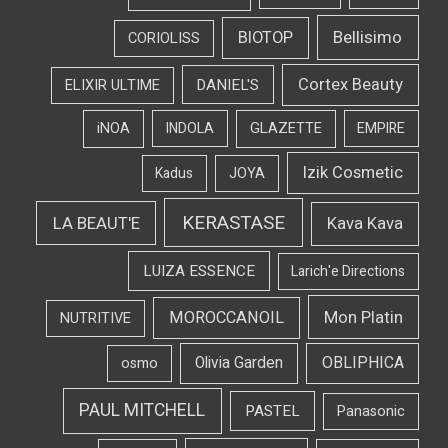
Bellisimo
BIOTOP
CORIOLISS
Cortex Beauty
DANIEL'S
ELIXIR ULTIME
iNOA
INDOLA
GLAZETTE
EMPIRE
Izik Cosmetic
Kadus
JOYA
KERASTASE
LA BEAUT'E
Kava Kava
LUIZA ESSENCE
Larich'e Directions
Mon Platin
MOROCCANOIL
NUTRITIVE
OBLIPHICA
Olivia Garden
osmo
PAUL MITCHELL
PASTEL
Panasonic