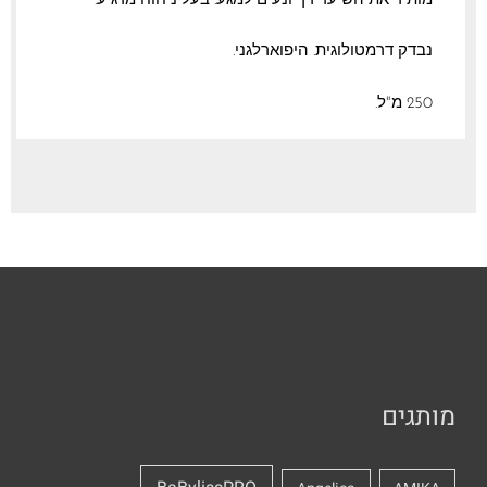
מותיר את השיער רך ונעים למגע. בעל ניחוח מרגיע.
נבדק דרמטולוגית. היפוארלגני.
250 מ"ל.
מותגים