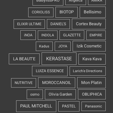
BaBylissPRO
Angelica
AMIKA
Bellisimo
BIOTOP
CORIOLISS
Cortex Beauty
DANIEL'S
ELIXIR ULTIME
iNOA
INDOLA
GLAZETTE
EMPIRE
Izik Cosmetic
Kadus
JOYA
KERASTASE
LA BEAUT'E
Kava Kava
LUIZA ESSENCE
Larich'e Directions
Mon Platin
MOROCCANOIL
NUTRITIVE
OBLIPHICA
Olivia Garden
osmo
PAUL MITCHELL
PASTEL
Panasonic