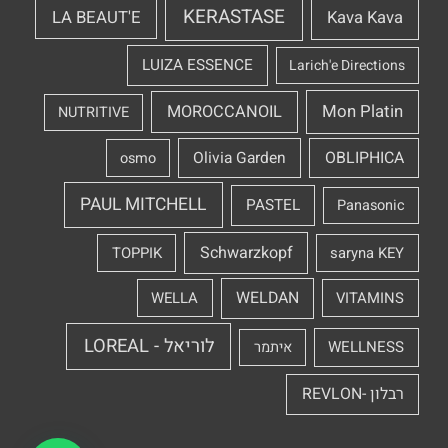
KERASTASE
LA BEAUT'E
Kava Kava
LUIZA ESSENCE
Larich'e Directions
Mon Platin
MOROCCANOIL
NUTRITIVE
OBLIPHICA
Olivia Garden
osmo
PAUL MITCHELL
PASTEL
Panasonic
Schwarzkopf
TOPPIK
saryna KEY
WELDAN
WELLA
VITAMINS
לוריאל - LOREAL
WELLNESS
איתמר
רבלון -REVLON