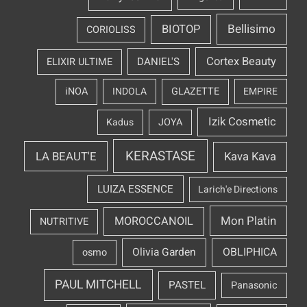
Bellisimo
BIOTOP
CORIOLISS
Cortex Beauty
DANIEL'S
ELIXIR ULTIME
iNOA
INDOLA
GLAZETTE
EMPIRE
Izik Cosmetic
Kadus
JOYA
KERASTASE
LA BEAUT'E
Kava Kava
LUIZA ESSENCE
Larich'e Directions
Mon Platin
MOROCCANOIL
NUTRITIVE
OBLIPHICA
Olivia Garden
osmo
PAUL MITCHELL
PASTEL
Panasonic