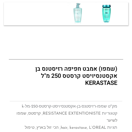
(שמפו) אמבט חפיפה רזיסטנס בן
אקסטנסיויסט קרסטס 250 מ"ל
KERASTASE
מק"ט
שמפו-רזיסטנס-בן-אקסטנסיויסט-קרסטס-250-מל-k
קטגוריות
RESISTANCE EXTENTIONISTE
,
קרסטס
,
שמפו
לשיער
תגיות
L’OREAL
,
kerastase
,
hair
,
הכי זול בארץ
,
טיפול