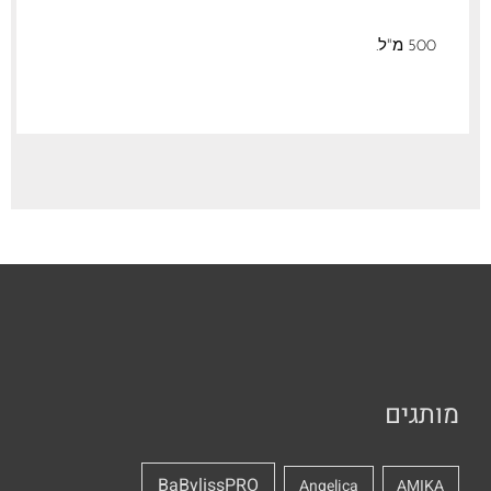
500 מ"ל.
מותגים
BaBylissPRO
Angelica
AMIKA