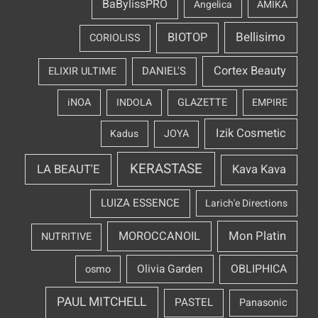
BaBylissPRO
Angelica
AMIKA
Bellisimo
BIOTOP
CORIOLISS
Cortex Beauty
DANIEL'S
ELIXIR ULTIME
iNOA
INDOLA
GLAZETTE
EMPIRE
Izik Cosmetic
Kadus
JOYA
KERASTASE
LA BEAUT'E
Kava Kava
LUIZA ESSENCE
Larich'e Directions
Mon Platin
MOROCCANOIL
NUTRITIVE
OBLIPHICA
Olivia Garden
osmo
PAUL MITCHELL
PASTEL
Panasonic