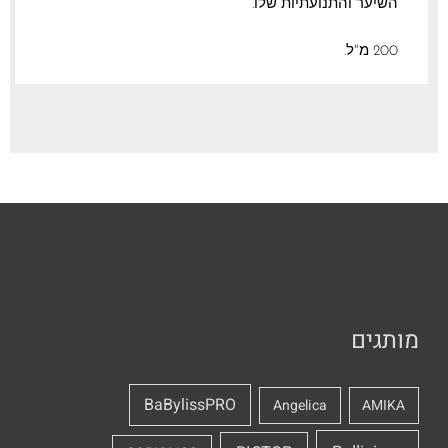
השיער והתנועתיות שלו.
200 מ"ל.
מותגים
BaBylissPRO
Angelica
AMIKA