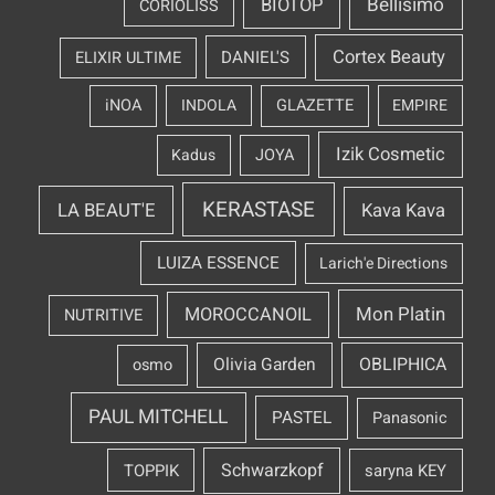
Bellisimo
BIOTOP
CORIOLISS
Cortex Beauty
DANIEL'S
ELIXIR ULTIME
iNOA
INDOLA
GLAZETTE
EMPIRE
Izik Cosmetic
Kadus
JOYA
KERASTASE
LA BEAUT'E
Kava Kava
LUIZA ESSENCE
Larich'e Directions
Mon Platin
MOROCCANOIL
NUTRITIVE
OBLIPHICA
Olivia Garden
osmo
PAUL MITCHELL
PASTEL
Panasonic
Schwarzkopf
TOPPIK
saryna KEY