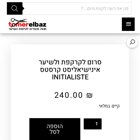
Products
search
תפריט
ראשי
סרום לקרקפת ולשיער
אינישיאליסט קרסטס
INITIALISTE
240.00
₪
קיים במלאי
הוספה
לסל