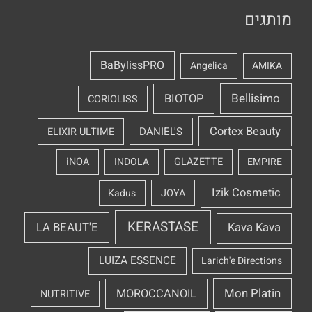
מותגים
BaBylissPRO
Angelica
AMIKA
Bellisimo
BIOTOP
CORIOLISS
Cortex Beauty
DANIEL'S
ELIXIR ULTIME
iNOA
INDOLA
GLAZETTE
EMPIRE
Izik Cosmetic
Kadus
JOYA
KERASTASE
LA BEAUT'E
Kava Kava
LUIZA ESSENCE
Larich'e Directions
Mon Platin
MOROCCANOIL
NUTRITIVE