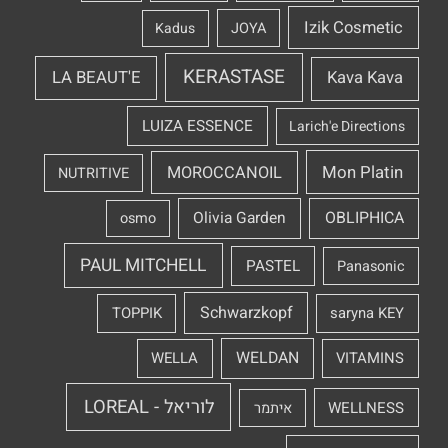
Izik Cosmetic
Kadus
JOYA
KERASTASE
LA BEAUT'E
Kava Kava
LUIZA ESSENCE
Larich'e Directions
Mon Platin
MOROCCANOIL
NUTRITIVE
OBLIPHICA
Olivia Garden
osmo
PAUL MITCHELL
PASTEL
Panasonic
Schwarzkopf
TOPPIK
saryna KEY
WELDAN
WELLA
VITAMINS
לוריאל - LOREAL
WELLNESS
איתמר