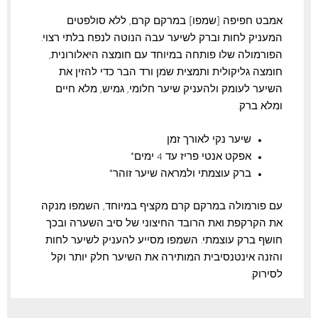
אמבט חפיפה [שמפו] במרקם קרם, ללא סולפטים
המעניק לחות וברק לשיער עבה הנוטה לנפח בלתי רצוי.
הפורמולה שלו פותחה במיוחד עם חומצה היאלורונית,
חומצה גליקולית ותמצית שמן ורד הבר כדי להזין את
השיער לעומק ולהעניק שיער חלומי, גמיש, מלא חיים
ומלא ברק.
שיער נקי לאורך זמן
אפקט אנטי פריז עד 4 ימים*
ברק עוצמתי ולמראה שיער זוהר*
עם פורמולה במרקם קרם מקציף במיוחד, השמפו מנקה
את הקרקפת ואת הרובד החיצוני של סיב השערה ובכך
חושף ברק עוצמתי. השמפו מסייע להעניק לשיער לחות
והזנה אינטנסיבית המותירה את השיער חלק יותר וקל
לסירוק.