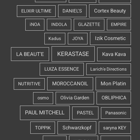
Cortex Beauty
DANIEL'S
ELIXIR ULTIME
iNOA
INDOLA
GLAZETTE
EMPIRE
Izik Cosmetic
Kadus
JOYA
KERASTASE
LA BEAUT'E
Kava Kava
LUIZA ESSENCE
Larich'e Directions
Mon Platin
MOROCCANOIL
NUTRITIVE
OBLIPHICA
Olivia Garden
osmo
PAUL MITCHELL
PASTEL
Panasonic
Schwarzkopf
TOPPIK
saryna KEY