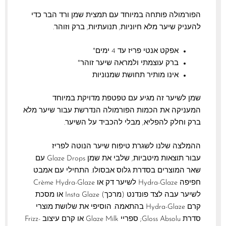
הפורמולה פותחה במיוחד עם תמצית שמן ורד הבר כדי
להעניק שיער מלא חיוניות, תנועתיות, ברק וזוהר.
אפקט אנטי פריז עד 4 ימים*
ברק עוצמתי ולמראה שיער זוהר*
אינו מותיר תחושת שמנוניות
שמן לשיער זה מגיע עם טפטפת מדויקת במיוחד
המעניקה את הכמות הפורמולה הנדרשת עבור שיער מלא
ברק וחלק להפליא, מבלי להכביד על השיער.
ההמלצה שלנו לשגרת טיפוח שיער הנוטה לפריז
עבור תוצאות מיטביות, שלבי את שמן Glaze Drops עם
שאר המוצרים בסדרת גלוס אבסולו. התחילי עם אמבט
חפיפה Hydra-Glaze לשיער דק או Crème Hydra-Glaze
לשיער עבה לצד פונדנט (מרכך) Insta Glaze או מסכת
קרם Hydra-Glaze בהתאמה. הוסיפי את שלושת מוצרי
סדרת Gloss Absolu; ספריי Glaze Milk או קרם עיצוב Frizz-