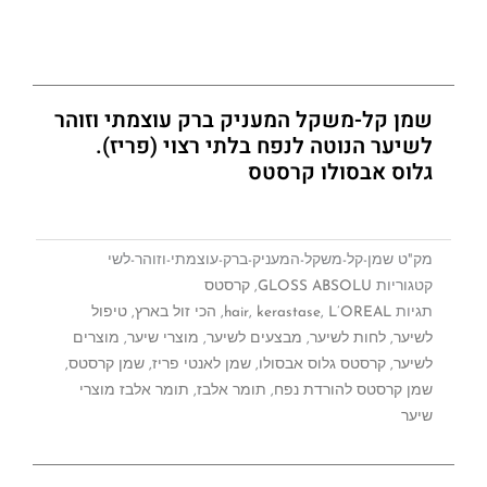
שמן קל-משקל המעניק ברק עוצמתי וזוהר
לשיער הנוטה לנפח בלתי רצוי (פריז).
גלוס אבסולו קרסטס
מק"ט
שמן-קל-משקל-המעניק-ברק-עוצמתי-וזוהר-לשי
קטגוריות
GLOSS ABSOLU
,
קרסטס
תגיות
L’OREAL
,
kerastase
,
hair
,
הכי זול בארץ
,
טיפול
לשיער
,
לחות לשיער
,
מבצעים לשיער
,
מוצרי שיער
,
מוצרים
לשיער
,
קרסטס גלוס אבסולו
,
שמן לאנטי פריז
,
שמן קרסטס
,
שמן קרסטס להורדת נפח
,
תומר אלבז
,
תומר אלבז מוצרי
שיער