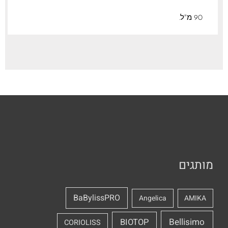
90 מ"ל.
מותגים
BaBylissPRO
Angelica
AMIKA
Bellisimo
BIOTOP
CORIOLISS