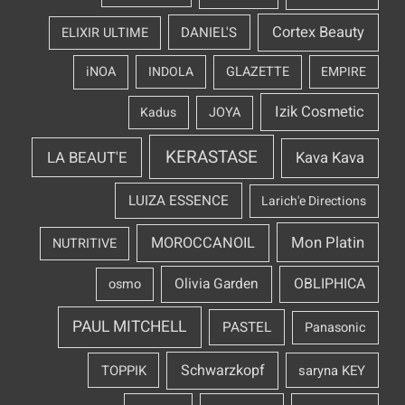
Cortex Beauty
DANIEL'S
ELIXIR ULTIME
iNOA
INDOLA
GLAZETTE
EMPIRE
Izik Cosmetic
Kadus
JOYA
KERASTASE
LA BEAUT'E
Kava Kava
LUIZA ESSENCE
Larich'e Directions
Mon Platin
MOROCCANOIL
NUTRITIVE
OBLIPHICA
Olivia Garden
osmo
PAUL MITCHELL
PASTEL
Panasonic
Schwarzkopf
TOPPIK
saryna KEY