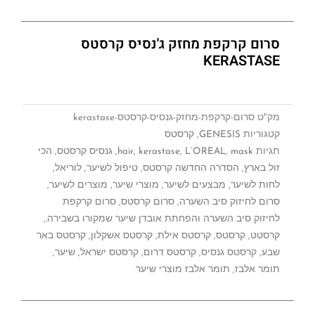
סרום קרקפת מחזק ג'נסיס קרסטס
KERASTASE
מק"ט
סרום-קרקפת-מחזק-גנסיס-קרסטס-kerastase
קטגוריות
GENESIS
,
קרסטס
תגיות
mask
,
L’OREAL
,
kerastase
,
hair
,
גנסיס קרסטס
,
הכי
זול בארץ
,
הסדרה החדשה קרסטס
,
טיפול לשיער
,
לוריאל
,
לחות לשיער
,
מבצעים לשיער
,
מוצרי שיער
,
מוצרים לשיער
,
סרום לחיזוק סיב השערה
,
סרום קרסטס
,
סרום קרקפת
לחיזוק סיב השערה והפחתת אובדן שיער שמקורו בשבירה.
,
קרסטט
,
קרסטס
,
קרסטס אילת
,
קרסטס אשקלון
,
קרסטס באר
שבע
,
קרסטס גנסיס
,
קרסטס דרום
,
קרסטס ישראל
,
שיער
,
תומר אלבז
,
תומר אלבז מוצרי שיער