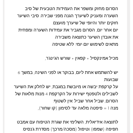
הסרום מחזק ומשפר את העמידות הטבעית של סיב
השערה ומעניק לשיערך הגנה מפני שבירה. סיבי השיער
חזקים יותר והיופי של שיערך מועצם.
יום אחר יום, הסרום מגביר את עמידות השערה ומפחית
את אובדן השיער כתוצאה משבירה.
מתאים לשימוש יום-יומי. ללא שטיפה.
מכיל אמינקסיל + קפאין + שורש הג'ינג'ר,
יש להשתמש אחת ליום, בבוקר או לפני השינה, במשך 6
שבועות.
על קרקפת יבשה או מיובשת במגבת, יש לחלק את השיער
לשבילים ולטפטף ישירות על הקרקפת 4 מנות מלאות של
הסרום, שביל אחר שביל. אין לשטוף.
מנה 1 = פיפטה מלאה עד לסימון (קו שחור),
לתוצאה אידיאלית, השלימי את שגרת הטיפוח עם אמבט
חפיפה (שמפו) וטיפול (מסכה/מרכך) מסדרת ג'נסיס.