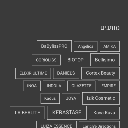
מותגים
BaBylissPRO
Angelica
AMIKA
Bellisimo
BIOTOP
CORIOLISS
Cortex Beauty
DANIEL'S
ELIXIR ULTIME
iNOA
INDOLA
GLAZETTE
EMPIRE
Izik Cosmetic
Kadus
JOYA
KERASTASE
LA BEAUT'E
Kava Kava
LUIZA ESSENCE
Larich'e Directions