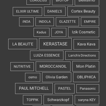
Bellisimo
BIOTOP
CORIOLISS
Cortex Beauty
DANIEL'S
ELIXIR ULTIME
iNOA
INDOLA
GLAZETTE
EMPIRE
Izik Cosmetic
Kadus
JOYA
KERASTASE
LA BEAUT'E
Kava Kava
LUIZA ESSENCE
Larich'e Directions
Mon Platin
MOROCCANOIL
NUTRITIVE
OBLIPHICA
Olivia Garden
osmo
PAUL MITCHELL
PASTEL
Panasonic
Schwarzkopf
TOPPIK
saryna KEY