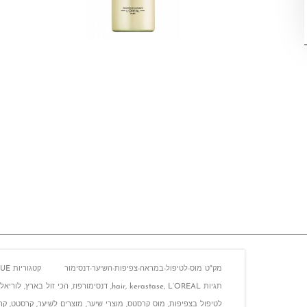
מק"ט
מוס-לטיפול-במראה-צפיפות-השיער-דנסימור
קטגוריות
QUE
תגיות
L’OREAL
,
kerastase
,
hair
,
דנסימורפוז
,
הכי זול בארץ
,
לוריאל
לטיפול בצפיפות
,
מוס קרסטס
,
מוצרי שיער
,
מוצרים לשיער
,
קרסטט
,
קר