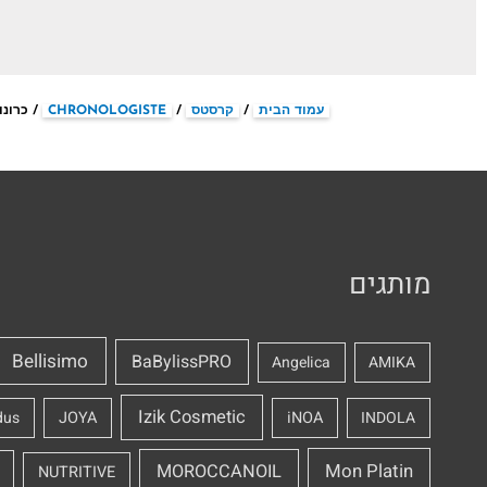
עמוד הבית
/
קרסטס
/
CHRONOLOGISTE
/ כרונו
מותגים
Bellisimo
BaBylissPRO
Angelica
AMIKA
Izik Cosmetic
dus
JOYA
iNOA
INDOLA
Mon Platin
MOROCCANOIL
NUTRITIVE