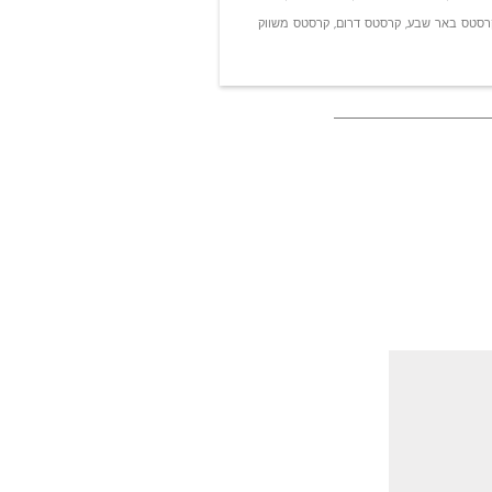
רסטס באר שבע
,
קרסטס דרום
,
קרסטס משווק