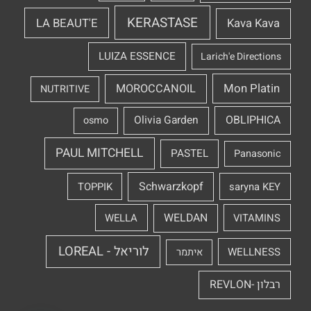
KERASTASE
LA BEAUT'E
Kava Kava
LUIZA ESSENCE
Larich'e Directions
Mon Platin
MOROCCANOIL
NUTRITIVE
OBLIPHICA
Olivia Garden
osmo
PAUL MITCHELL
PASTEL
Panasonic
Schwarzkopf
TOPPIK
saryna KEY
WELDAN
WELLA
VITAMINS
לוריאל - LOREAL
WELLNESS
איתמר
רבלון -REVLON