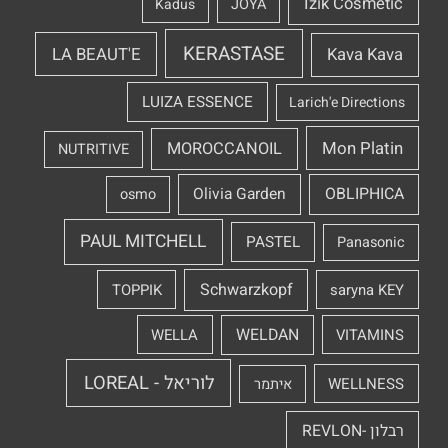
Izik Cosmetic
Kadus
JOYA
KERASTASE
LA BEAUT'E
Kava Kava
LUIZA ESSENCE
Larich'e Directions
Mon Platin
MOROCCANOIL
NUTRITIVE
OBLIPHICA
Olivia Garden
osmo
PAUL MITCHELL
PASTEL
Panasonic
Schwarzkopf
TOPPIK
saryna KEY
WELDAN
WELLA
VITAMINS
לוריאל - LOREAL
WELLNESS
איתמר
רבלון -REVLON