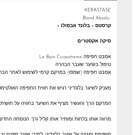
KERASTASE
Blond Absolu
קרסטס – בלונד אבסולו –
סיקה אקסטרים
אמבט חפיפה Le Bain Cicaextreme
טיפול בשיער שעבר הבהרה
אמבט חפיפה (שמפו) במרקם קרמי לשימוש לאחר הבה
מעניק לשיער בלונדיני רגיש את חווית החפיפה האולטימט
המרקם הרך והעשיר מציף את השיער בחוויה על-חושית 
מרווה אותו בלחות ומותיר אותו קליל ורך. הנוסחה החדש
משקמת ומגינה על שיער בלונדיני, לסיבי שיער חזקים וב