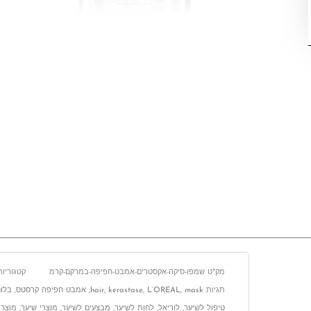
מק"ט
שמפו-סיקה-אקסטרים-אמבט-חפיפה-במרקם-קרמ
קטגוריות
תגיות
mask
,
L’OREAL
,
kerastase
,
hair
,
אמבט חפיפה קרסטס
,
בלונ
טיפול לשיער
,
לוריאל
,
לחות לשיער
,
מבצעים לשיער
,
מוצרי שיער
,
מוצרי