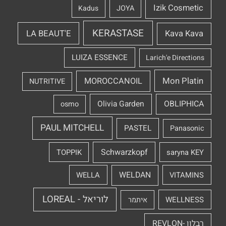
Izik Cosmetic
Kadus
JOYA
KERASTASE
LA BEAUT'E
Kava Kava
LUIZA ESSENCE
Larich'e Directions
Mon Platin
MOROCCANOIL
NUTRITIVE
OBLIPHICA
Olivia Garden
osmo
PAUL MITCHELL
PASTEL
Panasonic
Schwarzkopf
TOPPIK
saryna KEY
WELDAN
WELLA
VITAMINS
לוריאל - LOREAL
WELLNESS
איתמר
רבלון -REVLON