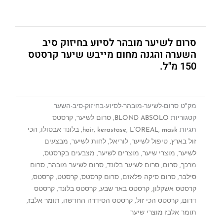
סרום לשיער מובהר לסיוע בחיזוק סיב
השערה והגנה מחום מייבש שיער קרסטס
150 מ"ל.
מק"ט
סרום-לשיער-מובהר-לסיוע-בחיזוק-סיב-השער
קטגוריות
BLOND ABSOLO
,
סרום לשיער
,
קרסטס
תגיות
mask
,
L’OREAL
,
kerastase
,
hair
,
בלונד אבסולו
,
הכי
זול בארץ
,
טיפול לשיער
,
לוריאל
,
לחות לשיער
,
מבצעים
לשיער
,
מוצרי שיער
,
מוצרים לשיער
,
מצבעים בקרסטס
,
מרכך
,
סרום
,
סרום לשיער בלונד
,
סרום לשיער מובהר
,
סרום
סילבר
,
סרום סיקה פלאזם
,
סרום קרסטס
,
קרסטט
,
קרסטס
,
קרסטס אשקלון
,
קרסטס באר שבע
,
קרסטס בלונד
,
קרסטס
דרום
,
קרסטס הכי זול
,
קרסטס הסידרה החדשה
,
תומר אלבז
,
תומר אלבז מוצרי שיער