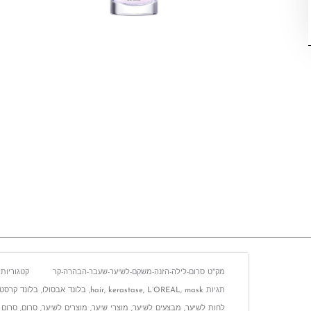
מק"ט
סרום-לילה-הזנה-משקם-לשיער-שעבר-הבהרה-קר
קטגוריות
תגיות
mask
,
L’OREAL
,
kerastase
,
hair
,
בלונד אבסולו
,
בלונד קרסט
לחות לשיער
,
מבצעים לשיער
,
מוצרי שיער
,
מוצרים לשיער
,
סרום
,
סרום 