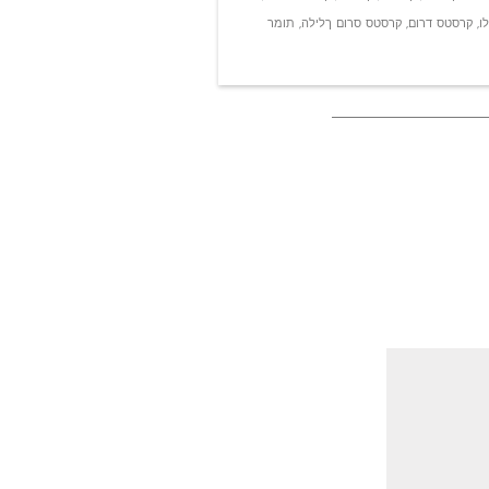
ו
,
קרסטס דרום
,
קרסטס סרום ךלילה
,
תומר