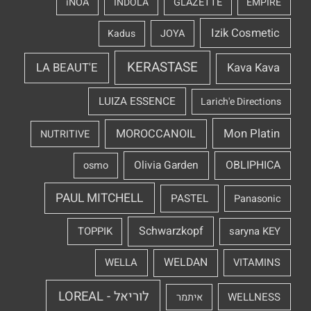
iNOA
INDOLA
GLAZETTE
EMPIRE
Izik Cosmetic
Kadus
JOYA
KERASTASE
LA BEAUT'E
Kava Kava
LUIZA ESSENCE
Larich'e Directions
Mon Platin
MOROCCANOIL
NUTRITIVE
OBLIPHICA
Olivia Garden
osmo
PAUL MITCHELL
PASTEL
Panasonic
Schwarzkopf
TOPPIK
saryna KEY
WELDAN
WELLA
VITAMINS
לוריאל - LOREAL
WELLNESS
איתמר