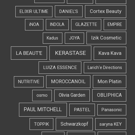
Cortex Beauty
DANIEL'S
ELIXIR ULTIME
iNOA
INDOLA
GLAZETTE
EMPIRE
Izik Cosmetic
Kadus
JOYA
KERASTASE
LA BEAUT'E
Kava Kava
LUIZA ESSENCE
Larich'e Directions
Mon Platin
MOROCCANOIL
NUTRITIVE
OBLIPHICA
Olivia Garden
osmo
PAUL MITCHELL
PASTEL
Panasonic
Schwarzkopf
TOPPIK
saryna KEY