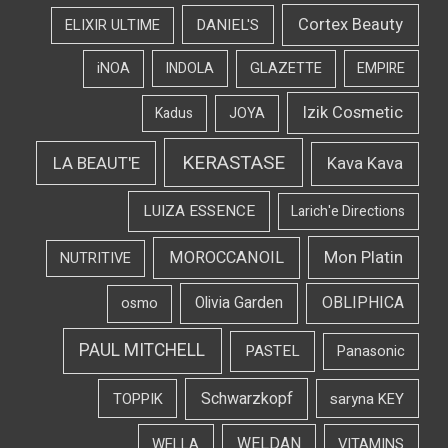
Cortex Beauty
DANIEL'S
ELIXIR ULTIME
iNOA
INDOLA
GLAZETTE
EMPIRE
Izik Cosmetic
Kadus
JOYA
KERASTASE
LA BEAUT'E
Kava Kava
LUIZA ESSENCE
Larich'e Directions
Mon Platin
MOROCCANOIL
NUTRITIVE
OBLIPHICA
Olivia Garden
osmo
PAUL MITCHELL
PASTEL
Panasonic
Schwarzkopf
TOPPIK
saryna KEY
WELDAN
WELLA
VITAMINS