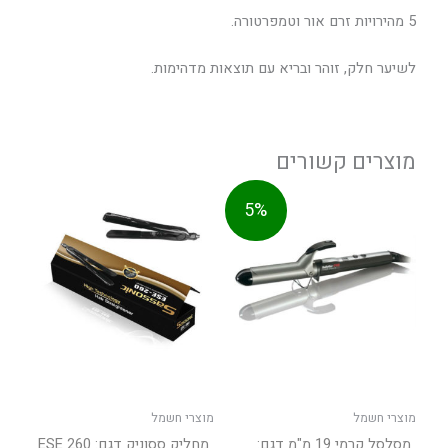
5 מהירויות זרם אור וטמפרטורה.
לשיער חלק, זוהר ובריא עם תוצאות מדהימות.
מוצרים קשורים
המחיר
המחיר
5%
המקורי
הנוכחי
היה:
הוא:
419.0
399.0
מוצרי חשמל
מוצרי חשמל
מסלסל קרמי 19 מ"מ דגם:
מחליק ססוניק דגם: ESE 260