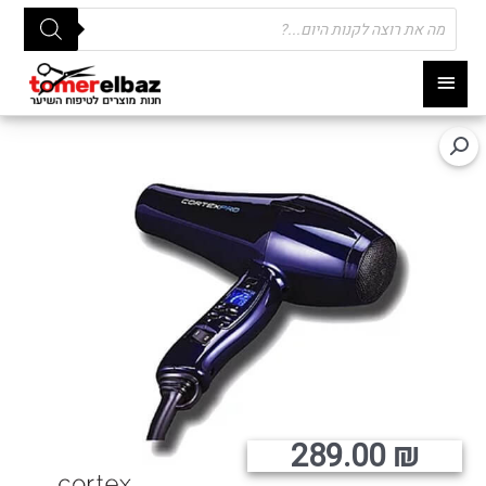
Products
search
תפריט
ראשי
289.00
₪