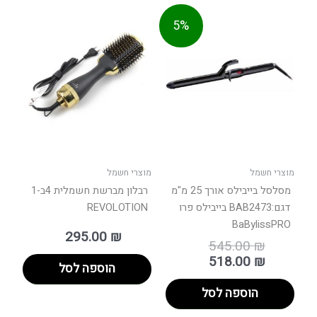
המחיר
המחיר
5%
המקורי
הנוכחי
היה:
הוא:
545.0
518.0
מוצרי חשמל
מוצרי חשמל
מסלסל בייבילס אורך 25 מ"מ
רבלון מברשת חשמלית 4ב-1
דגם:BAB2473 בייבילס פרו
REVOLOTION
BaBylissPRO
295.00
₪
545.00
₪
518.00
₪
הוספה לסל
הוספה לסל