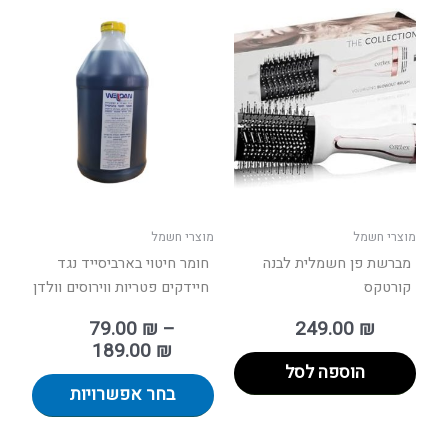
טווח
למוצר
מחירים:
זה
יש
עד
מספר
סוגים.
ניתן
לבחור
את
האפשר
בעמוד
מוצרי חשמל
מוצרי חשמל
המוצר
מברשת פן חשמלית לבנה
חומר חיטוי בארביסייד נגד
קורטקס
חיידקים פטריות ווירוסים וולדן
79.00
₪
–
249.00
₪
189.00
₪
הוספה לסל
בחר אפשרויות