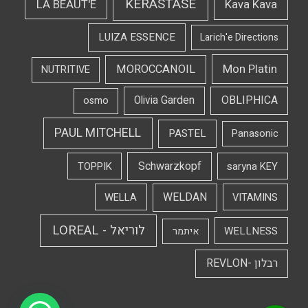
KERASTASE
LA BEAUT'E
Kava Kava
LUIZA ESSENCE
Larich'e Directions
Mon Platin
MOROCCANOIL
NUTRITIVE
OBLIPHICA
Olivia Garden
osmo
PAUL MITCHELL
PASTEL
Panasonic
Schwarzkopf
TOPPIK
saryna KEY
WELDAN
WELLA
VITAMINS
לוריאל - LOREAL
WELLNESS
איתמר
רבלון -REVLON