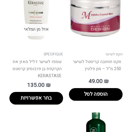
יש
מספר
סוגים.
ניתן
אזל מן המלאי
לבחור
את
האפשרויות
בעמוד
ווקס לשיער
SPECIFIQUE
המוצר
ווקס חוחובה קריסטל לשיער
שמפו לשיער דליל מאזן את
250 מ"ל – מון פלטין
הקרקפת בן פרבנסיון קרסטס
KERASTASE
49.00
₪
135.00
₪
הוספה לסל
בחר אפשרויות
טווח
למוצר
מחירים:
זה
יש