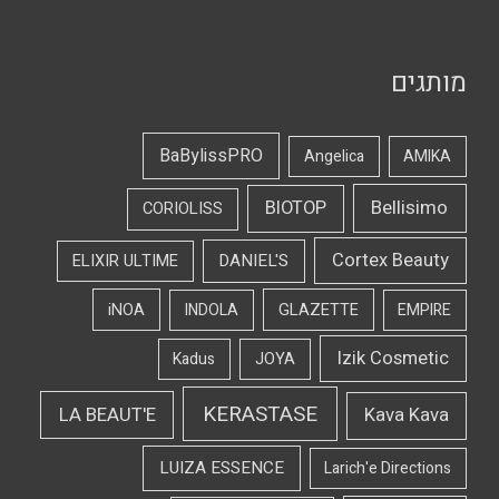
מותגים
BaBylissPRO
Angelica
AMIKA
Bellisimo
BIOTOP
CORIOLISS
Cortex Beauty
DANIEL'S
ELIXIR ULTIME
iNOA
INDOLA
GLAZETTE
EMPIRE
Izik Cosmetic
Kadus
JOYA
KERASTASE
LA BEAUT'E
Kava Kava
LUIZA ESSENCE
Larich'e Directions