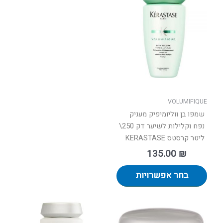
זה
יש
מספר
סוגים.
ניתן
לבחור
את
האפשרויות
בעמוד
VOLUMIFIQUE
המוצר
שמפו בן ווליומיפיק מעניק
נפח וקלילות לשיער דק 250\
ליטר קרסטס KERASTASE
135.00
₪
בחר אפשרויות
למוצר
זה