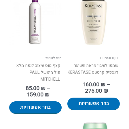
מחירים:
מחירים:
זה
זה
יש
יש
עד
עד
מספר
מספר
סוגים.
סוגים.
ניתן
ניתן
לבחור
לבחור
את
את
האפשרויות
האפשר
בעמוד
בעמוד
DENSIFIQUE
מוס לשיער
המוצר
המוצר
שמפו לעיבוי מראה השיער
קצף מוס עיצוב לנפח מלא
דנספיק קרסטס KERASTASE
פול מיטשל PAUL
MITCHELL
160.00
₪
–
85.00
₪
–
275.00
₪
159.00
₪
בחר אפשרויות
בחר אפשרויות
למוצר