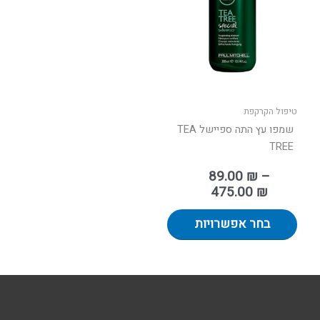
עד
מספר
סוגים.
ניתן
לבחור
את
האפשרויות
בעמוד
טיפול הקרקפת
המוצר
שמפו עץ התה ספיישל TEA
TREE
89.00
₪
–
475.00
₪
בחר אפשרויות