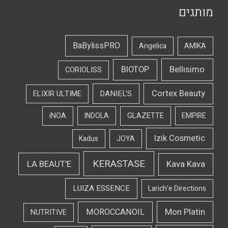
מותגים
BaBylissPRO
Angelica
AMIKA
Bellisimo
BIOTOP
CORIOLISS
Cortex Beauty
DANIEL'S
ELIXIR ULTIME
iNOA
INDOLA
GLAZETTE
EMPIRE
Izik Cosmetic
Kadus
JOYA
KERASTASE
LA BEAUT'E
Kava Kava
LUIZA ESSENCE
Larich'e Directions
Mon Platin
MOROCCANOIL
NUTRITIVE