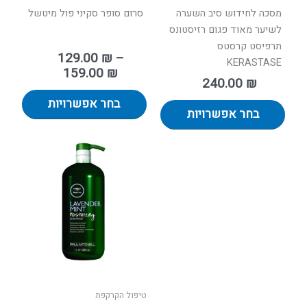
המוצר
המוצר
מסכה לחידוש סיב השערה
סרום סופר סקיני פול מיטשל
לשיער מאוד פגום רזיסטונס
תרפיסט קרסטס
129.00
₪
–
KERASTASE
159.00
₪
240.00
₪
בחר אפשרויות
בחר אפשרויות
טווח
למוצר
מחירים:
זה
יש
עד
מספר
סוגים.
ניתן
לבחור
את
האפשר
בעמוד
טיפול הקרקפת