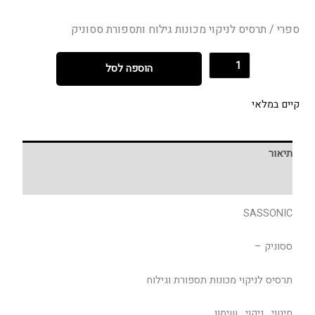
ספרי / תרסיס לניקוי מכונות גילוח ותספורת ססוניק
הוספה לסל
קיים במלאי
תיאור
חוות דעת (0)
SASSONIC
ססוניק –
תרסיס לניקוי מכונות תספורת וגילוח
חיטוי , ניקוי , שימון.