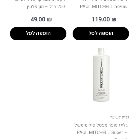
שטיפה PAUL MITCHELL
250 מ"ל – מון פלטין
49.00
₪
119.00
₪
הוספה לסל
הוספה לסל
טווח
למוצר
מחירים:
זה
יש
עד
מספר
סוגים.
ניתן
לבחור
את
האפשרויות
בעמוד
גלייז לשיער
המוצר
גלייז סופר מפסל פול מיטשל
– PAUL MITCHELL Super