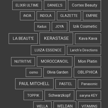
Cortex Beauty
DANIEL'S
ELIXIR ULTIME
iNOA
INDOLA
GLAZETTE
EMPIRE
Izik Cosmetic
Kadus
JOYA
KERASTASE
LA BEAUT'E
Kava Kava
LUIZA ESSENCE
Larich'e Directions
Mon Platin
MOROCCANOIL
NUTRITIVE
OBLIPHICA
Olivia Garden
osmo
PAUL MITCHELL
PASTEL
Panasonic
Schwarzkopf
TOPPIK
saryna KEY
WELDAN
WELLA
VITAMINS