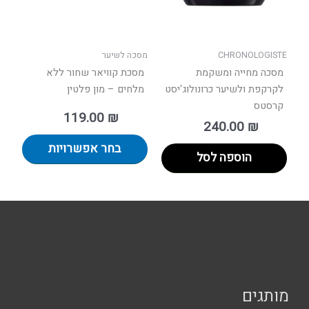
לבחור
את
האפשר
בעמוד
CHRONOLOGISTE
מסכה לשיער
המוצר
מסכה מחייה ומשקמת
מסכת קוויאר שחור ללא
לקרקפת ולשיער כרונולוג'יסט
מלחים – מון פלטין
קרסטס
119.00
₪
240.00
₪
בחר אפשרויות
הוספה לסל
מותגים