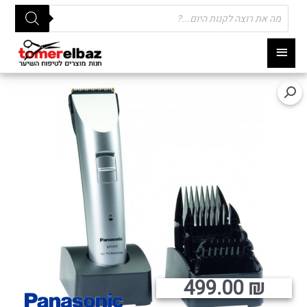
Products
search
תפריט
ראשי
499.00
₪