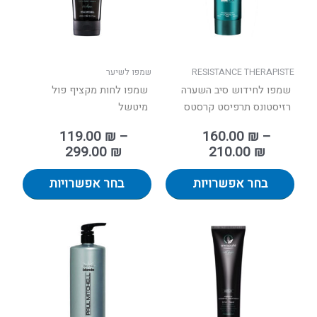
ניתן
ניתן
לבחור
לבחור
את
את
האפשרויות
האפשר
בעמוד
בעמוד
RESISTANCE THERAPISTE
שמפו לשיער
המוצר
המוצר
שמפו לחידוש סיב השערה
שמפו לחות מקציף פול
רזיסטונס תרפיסט קרסטס
מיטשל
119.00
₪
–
160.00
₪
–
299.00
₪
210.00
₪
בחר אפשרויות
בחר אפשרויות
טווח
למוצר
מחירים:
זה
יש
עד
מספר
סוגים.
ניתן