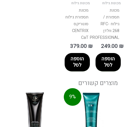
מכונות גילוח
מכונות גילוח
מכונת
מכונת
תספורת /
תספורת גילוח
גילוח RFC-
סנטריקס
268 וולדן
CENTRIX
CaT
PROFESSIONAL
379.00
₪
249.00
₪
הוספה
הוספה
לסל
לסל
מוצרים קשורים
טווח
טווח
למוצר
למוצר
9%
מחירים:
מחירים:
זה
זה
יש
יש
עד
עד
מספר
מספר
סוגים.
סוגים.