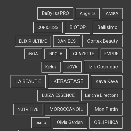
BaBylissPRO
Angelica
AMIKA
Bellisimo
BIOTOP
CORIOLISS
Cortex Beauty
DANIEL'S
ELIXIR ULTIME
iNOA
INDOLA
GLAZETTE
EMPIRE
Izik Cosmetic
Kadus
JOYA
KERASTASE
LA BEAUT'E
Kava Kava
LUIZA ESSENCE
Larich'e Directions
Mon Platin
MOROCCANOIL
NUTRITIVE
OBLIPHICA
Olivia Garden
osmo