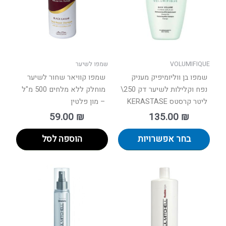
סוגים.
ניתן
לבחור
את
האפשרויות
בעמוד
VOLUMIFIQUE
שמפו לשיער
המוצר
שמפו בן ווליומיפיק מעניק
שמפו קוויאר שחור לשיער
נפח וקלילות לשיער דק 250\
מוחלק ללא מלחים 500 מ"ל
ליטר קרסטס KERASTASE
– מון פלטין
59.00
₪
135.00
₪
בחר אפשרויות
הוספה לסל
טווח
למוצר
מחירים:
זה
יש
עד
מספר
סוגים.