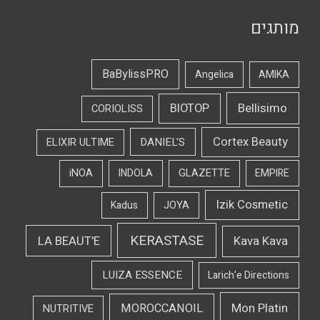
מותגים
BaBylissPRO
Angelica
AMIKA
Bellisimo
BIOTOP
CORIOLISS
Cortex Beauty
DANIEL'S
ELIXIR ULTIME
iNOA
INDOLA
GLAZETTE
EMPIRE
Izik Cosmetic
Kadus
JOYA
KERASTASE
LA BEAUT'E
Kava Kava
LUIZA ESSENCE
Larich'e Directions
Mon Platin
MOROCCANOIL
NUTRITIVE