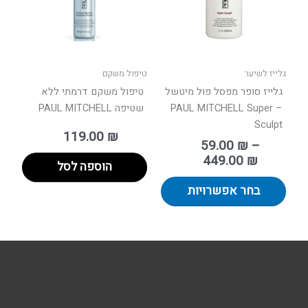
ניתן
לבחור
את
האפשרויות
בעמוד
גלייז לשיער
טיפול משקם
המוצר
גלייז סופר מפסל פול מיטשל
טיפול משקם דרמתי ללא
– PAUL MITCHELL Super
שטיפה PAUL MITCHELL
Sculpt
119.00
₪
59.00
₪
–
449.00
₪
הוספה לסל
בחר אפשרויות