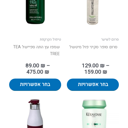
סוגים.
סוגים.
ניתן
ניתן
לבחור
לבחור
את
את
האפשרויות
האפשר
בעמוד
בעמוד
סרום לשיער
טיפול הקרקפת
המוצר
המוצר
סרום סופר סקיני פול מיטשל
שמפו עץ התה ספיישל TEA
TREE
89.00
₪
–
129.00
₪
–
475.00
₪
159.00
₪
בחר אפשרויות
בחר אפשרויות
למוצר
זה
יש
מספר