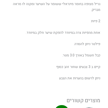
‬מבריק.
2 פיות
אחת‭ ‬מהפיות‭ ‬צרה‭ ‬במיוחד‭ ‬להפקת‭ ‬שיער‭ ‬חלק‭ ‬במיוחד.
פילטר‭ ‬ניתן‭ ‬להסרה.
כבל‭ ‬חשמל‭ ‬באורך‭ ‬3.0‭ ‬מטר.
קיים ב 3 צבעים שחור זהב כסוף
ניתן לרשום בהערות את הצבע
מוצרים קשורים