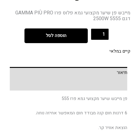
מייבש פן שיער מקצועי גמא פלוס פרו GAMMA PIÙ PRO
דגם 5555 2500W
הוספה לסל
קיים במלאי
תיאור
חוות דעת (0)
פן מייבש שיער מקצועי גמא פרו 555
6‬ דרגות‭ ‬חום קנה‭ ‬מבודד‭ ‬חום‭ ‬המאפשר‭ ‬אחיזה‭ ‬נוחה.
הוצאת‭ ‬אוויר‭ ‬קר.