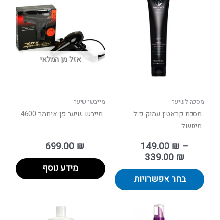
מחירים:
זה
יש
עד
מספר
סוגים.
ניתן
אזל מן המלאי
לבחור
את
האפשרויות
בעמוד
מסכה לשיער
מייבשי שיער
המוצר
מסכת קראטין עמוק פול
מייבש שיער פן איתמר 4600
מיטשל
699.00
₪
149.00
₪
–
339.00
₪
מידע נוסף
בחר אפשרויות
טווח
טווח
למוצר
למוצר
מחירים:
מחירים: