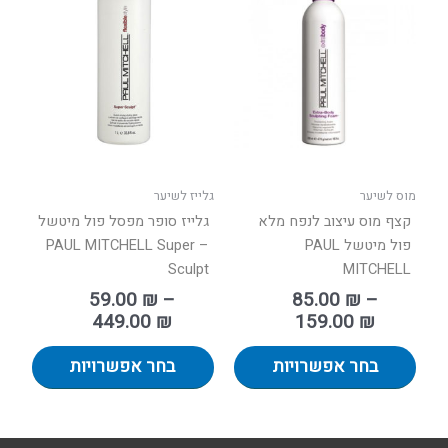
זה
זה
יש
יש
עד
עד
מספר
מספר
סוגים.
סוגים.
ניתן
ניתן
לבחור
לבחור
את
את
האפשרויות
האפשר
בעמוד
בעמוד
מוס לשיער
גלייז לשיער
המוצר
המוצר
קצף מוס עיצוב לנפח מלא
גלייז סופר מפסל פול מיטשל
פול מיטשל PAUL
– PAUL MITCHELL Super
Sculpt
MITCHELL
59.00
₪
–
85.00
₪
–
449.00
₪
159.00
₪
בחר אפשרויות
בחר אפשרויות