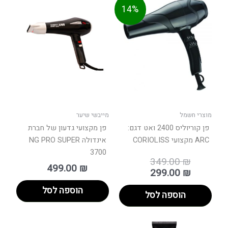
המחיר
המחיר
14%
המקורי
הנוכחי
היה:
הוא:
349.0
299.0
מוצרי חשמל
מייבשי שיער
פן קוריוליס 2400 ואט דגם:
פן מקצועי גדעון של חברת
ARC מקצועי CORIOLISS
אינדולה NG PRO SUPER
3700
349.00
₪
499.00
₪
299.00
₪
הוספה לסל
הוספה לסל
טווח
למוצר