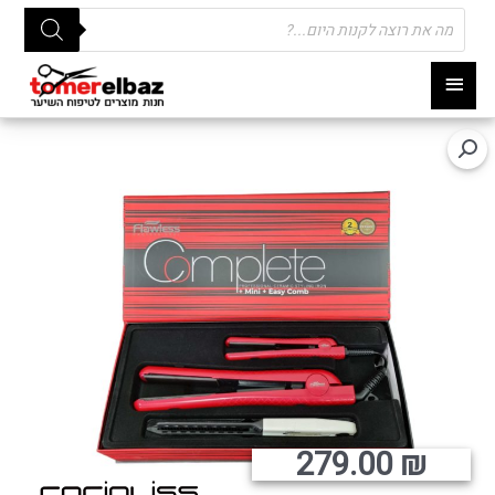
Products
search
תפריט
ראשי
279.00
₪