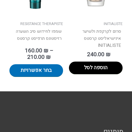
לבחור
את
האפשר
בעמוד
RESISTANCE THERAPISTE
INITIALISTE
המוצר
סרום לקרקפת ולשיער
שמפו לחידוש סיב השערה
אינישיאליסט קרסטס
רזיסטונס תרפיסט קרסטס
INITIALISTE
160.00
₪
–
240.00
₪
210.00
₪
הוספה לסל
בחר אפשרויות
מותגים