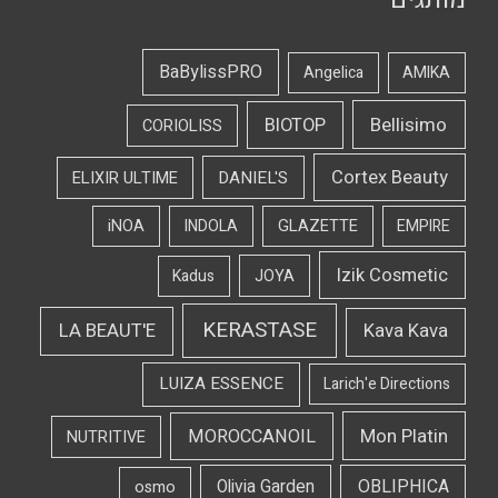
BaBylissPRO
Angelica
AMIKA
Bellisimo
BIOTOP
CORIOLISS
Cortex Beauty
DANIEL'S
ELIXIR ULTIME
iNOA
INDOLA
GLAZETTE
EMPIRE
Izik Cosmetic
Kadus
JOYA
KERASTASE
LA BEAUT'E
Kava Kava
LUIZA ESSENCE
Larich'e Directions
Mon Platin
MOROCCANOIL
NUTRITIVE
OBLIPHICA
Olivia Garden
osmo