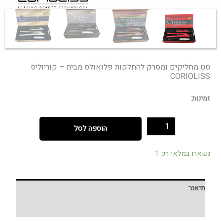
סט מחליקים ומסרק להחלקות פלואולס מבית – קוריוליס
CORIOLISS
זמינות:
הוספה לסל
נשארו במלאי רק 1
תיאור
חוות דעת (0)