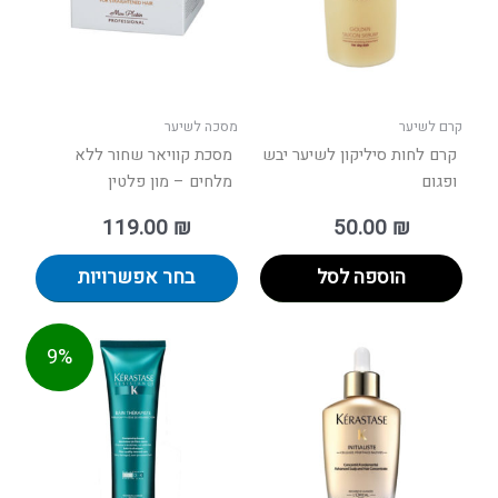
ניתן
לבחור
את
האפשר
בעמוד
קרם לשיער
מסכה לשיער
המוצר
קרם לחות סיליקון לשיער יבש
מסכת קוויאר שחור ללא
ופגום
מלחים – מון פלטין
119.00
₪
50.00
₪
הוספה לסל
בחר אפשרויות
טווח
למוצר
9%
מחירים:
זה
יש
עד
מספר
סוגים.
ניתן