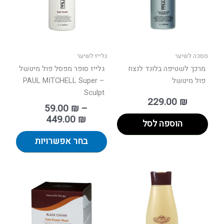
ניתן
לבחור
את
האפשר
בעמוד
מסכה לשיער
גלייז לשיער
המוצר
מרכך לשטיפה בלונד לנצח
גלייז סופר מפסל פול מיטשל
פול מיטשל
– PAUL MITCHELL Super
Sculpt
229.00
₪
59.00
₪
–
449.00
₪
הוספה לסל
בחר אפשרויות
למוצר
זה
יש
מספר
סוגים.