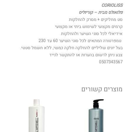
CORIOLISS
פלואולס מבית – קוריוליס
סט מחליקים + מסרק להחלקות
קרמים מקצועי לשימוש ביתי או מקצועי
אידיאלי לכל סוגי השיער ולהחלקות
טמפרטורה המתאים לכל סוגי השיער 60 עד 230
בעל יונים שליליים להחלקה חלקה כמשי, ללא חשמל סטטי.
צבע ניתן לרשום בהערות או להתקשר לנייד
0507343567
מוצרים קשורים
טווח
למוצר
מחירים:
זה
יש
עד
מספר
סוגים.