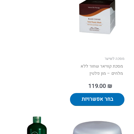
זה
יש
מספר
סוגים.
ניתן
לבחור
את
האפשרויות
בעמוד
מסכה לשיער
המוצר
מסכת קוויאר שחור ללא
מלחים – מון פלטין
119.00
₪
בחר אפשרויות
טווח
למוצר
מחירים:
זה
יש