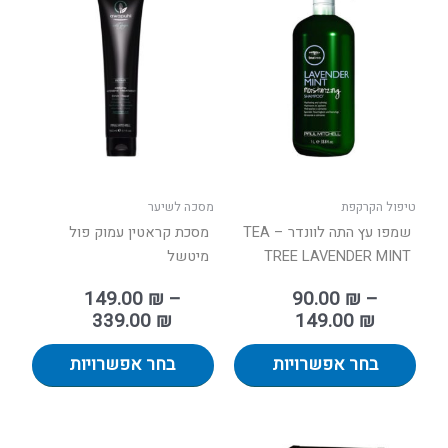
מחירים:
מחירים:
זה
זה
יש
יש
עד
עד
מספר
מספר
סוגים.
סוגים.
ניתן
ניתן
לבחור
לבחור
את
את
האפשרויות
האפשר
בעמוד
בעמוד
טיפול הקרקפת
מסכה לשיער
המוצר
המוצר
שמפו עץ התה לוונדר – TEA
מסכת קראטין עמוק פול
TREE LAVENDER MINT
מיטשל
149.00
₪
–
90.00
₪
–
339.00
₪
149.00
₪
בחר אפשרויות
בחר אפשרויות
למוצר