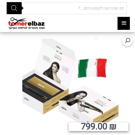
Products
search
תפריט
ראשי
799.00
₪