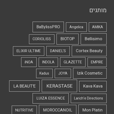
מותגים
BaBylissPRO
Angelica
AMIKA
Bellisimo
BIOTOP
CORIOLISS
Cortex Beauty
DANIEL'S
ELIXIR ULTIME
iNOA
INDOLA
GLAZETTE
EMPIRE
Izik Cosmetic
Kadus
JOYA
KERASTASE
LA BEAUT'E
Kava Kava
LUIZA ESSENCE
Larich'e Directions
Mon Platin
MOROCCANOIL
NUTRITIVE