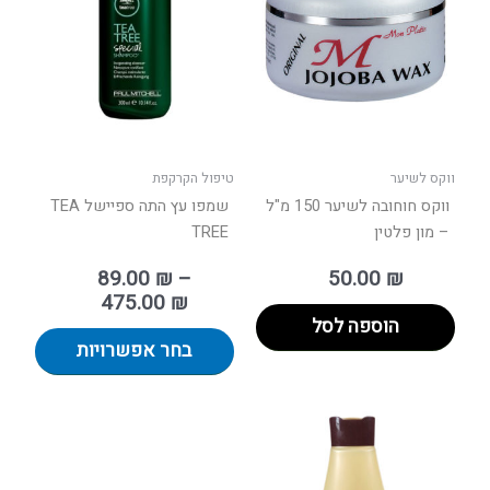
עד
מספר
סוגים.
ניתן
לבחור
את
האפשר
בעמוד
ווקס לשיער
טיפול הקרקפת
המוצר
ווקס חוחובה לשיער 150 מ"ל
שמפו עץ התה ספיישל TEA
– מון פלטין
TREE
89.00
₪
–
50.00
₪
475.00
₪
הוספה לסל
בחר אפשרויות