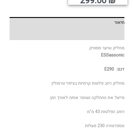
קורי
וכחי
299.00
₪
המלאי אזל
היה:
הוא:
תיאור
חוות דעת (0)
מחליק שיער ססוניק
ESSassonic
דגם: E290
מחליק רחב פלטות קרמיות בציפוי טרמולין
מייעל את ההחלקה ושומר אותה לאורך זמן
רוחב הפלטות 43 מ"מ
טמפרטורה 230 מעלות