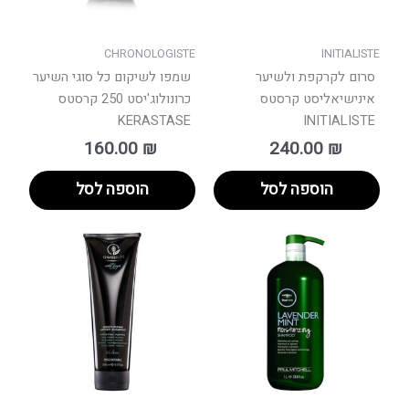
CHRONOLOGISTE
INITIALISTE
סרום לקרקפת ולשיער
שמפו לשיקום כל סוגי השיער
אינישיאליסט קרסטס
כרונולוג'יסט 250 קרסטס
KERASTASE
INITIALISTE
160.00
₪
240.00
₪
הוספה לסל
הוספה לסל
טווח
טווח
למוצר
למוצר
מחירים:
מחירים:
זה
זה
יש
יש
עד
עד
מספר
מספר
סוגים.
סוגים.
ניתן
ניתן
לבחור
לבחור
את
את