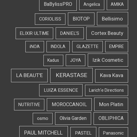
BaBylissPRO
Angelica
AMIKA
Bellisimo
BIOTOP
CORIOLISS
Cortex Beauty
DANIEL'S
ELIXIR ULTIME
iNOA
INDOLA
GLAZETTE
EMPIRE
Izik Cosmetic
Kadus
JOYA
KERASTASE
LA BEAUT'E
Kava Kava
LUIZA ESSENCE
Larich'e Directions
Mon Platin
MOROCCANOIL
NUTRITIVE
OBLIPHICA
Olivia Garden
osmo
PAUL MITCHELL
PASTEL
Panasonic