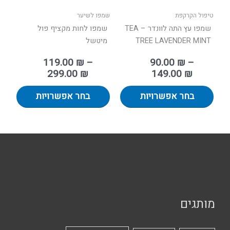
האפשרויות
האפשר
בעמוד
בעמוד
טיפול הקרקפת
שמפו לשיער
המוצר
המוצר
שמפו עץ התה לוונדר – TEA
שמפו לחות מקציף פול
TREE LAVENDER MINT
מיטשל
119.00
₪
–
90.00
₪
–
299.00
₪
149.00
₪
בחר אפשרויות
בחר אפשרויות
מותגים