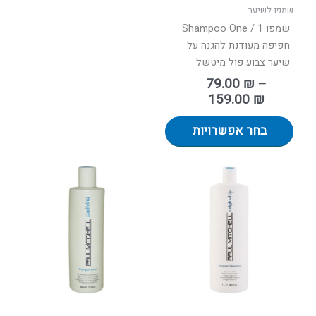
בעמוד
שמפו לשיער
המוצר
שמפו 1 / Shampoo One
חפיפה מעודנת להגנה על
שיער צבוע פול מיטשל
79.00
₪
–
159.00
₪
בחר אפשרויות
טווח
טווח
למוצר
למוצר
מחירים:
מחירים:
זה
זה
יש
יש
עד
עד
מספר
מספר
סוגים.
סוגים.
ניתן
ניתן
לבחור
לבחור
את
את
האפשרויות
האפשר