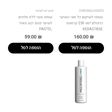
CHRONOLOGISTE
מוצרים לשיער
שמפו לשיקום כל סוגי השיער
שמפו משי ללא מלחים
כרונולוג'יסט 250 קרסטס
לשיער פגום יבש מאוד
PASTEL
KERASTASE
59.00
₪
160.00
₪
הוספה לסל
הוספה לסל
טווח
למוצר
מחירים:
זה
יש
עד
מספר
סוגים.
ניתן
לבחור
את
האפשרויות