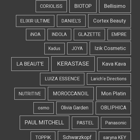
Bellisimo
BIOTOP
CORIOLISS
Cortex Beauty
DANIEL'S
ELIXIR ULTIME
iNOA
INDOLA
GLAZETTE
EMPIRE
Izik Cosmetic
Kadus
JOYA
KERASTASE
LA BEAUT'E
Kava Kava
LUIZA ESSENCE
Larich'e Directions
Mon Platin
MOROCCANOIL
NUTRITIVE
OBLIPHICA
Olivia Garden
osmo
PAUL MITCHELL
PASTEL
Panasonic
Schwarzkopf
TOPPIK
saryna KEY