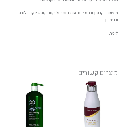
מועשר בקרטין ובתמציות אורגניות של קווה קווה,גינקו בילובה
ורוזמרין.
ליטר.
מוצרים קשורים
טווח
למוצר
מחירים:
זה
יש
עד
מספר
סוגים.
ניתן
לבחור