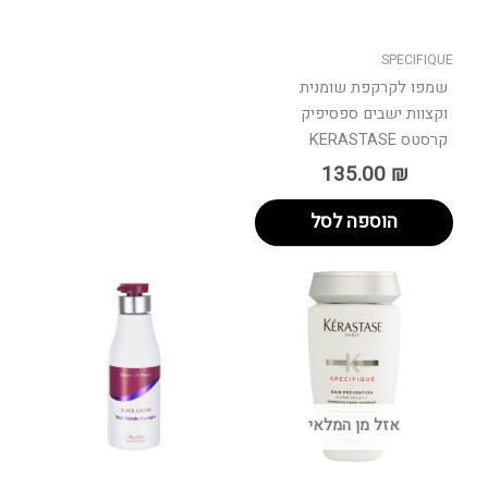
SPECIFIQUE
שמפו לקרקפת שומנית
וקצוות ישבים ספסיפיק
קרסטס KERASTASE
135.00
₪
הוספה לסל
למוצר
זה
יש
מספר
סוגים.
ניתן
אזל מן המלאי
לבחור
את
האפשרויות