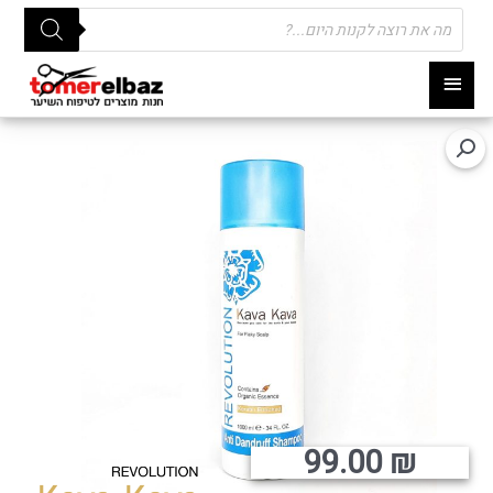
Products
search
תפריט
ראשי
99.00
₪