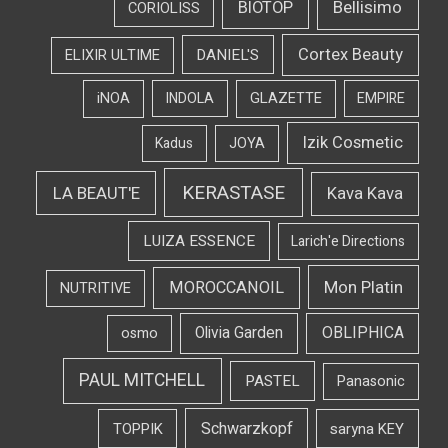
Bellisimo
BIOTOP
CORIOLISS
Cortex Beauty
DANIEL'S
ELIXIR ULTIME
iNOA
INDOLA
GLAZETTE
EMPIRE
Izik Cosmetic
Kadus
JOYA
KERASTASE
LA BEAUT'E
Kava Kava
LUIZA ESSENCE
Larich'e Directions
Mon Platin
MOROCCANOIL
NUTRITIVE
OBLIPHICA
Olivia Garden
osmo
PAUL MITCHELL
PASTEL
Panasonic
Schwarzkopf
TOPPIK
saryna KEY