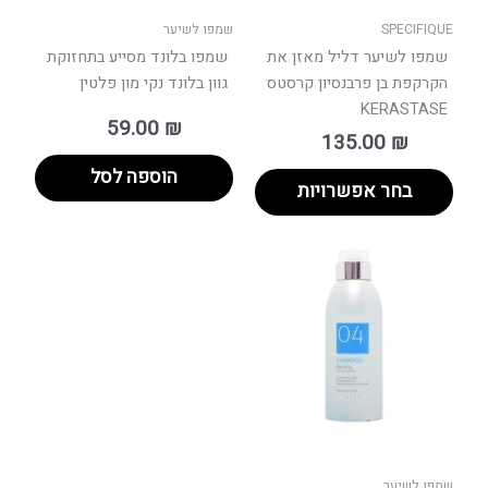
בעמוד
SPECIFIQUE
שמפו לשיער
המוצר
שמפו לשיער דליל מאזן את
שמפו בלונד מסייע בתחזוקת
הקרקפת בן פרבנסיון קרסטס
גוון בלונד נקי מון פלטין
KERASTASE
59.00
₪
135.00
₪
הוספה לסל
בחר אפשרויות
טווח
למוצר
ים:
זה
יש
עד
מספר
סוגים.
ניתן
לבחור
את
האפשרויות
בעמוד
שמפו לשיער