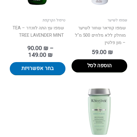
את
האפשר
בעמוד
שמפו לשיער
טיפול הקרקפת
המוצר
שמפו קוויאר שחור לשיער
שמפו עץ התה לוונדר – TEA
מוחלק ללא מלחים 500 מ"ל
TREE LAVENDER MINT
– מון פלטין
90.00
₪
–
59.00
₪
149.00
₪
הוספה לסל
בחר אפשרויות