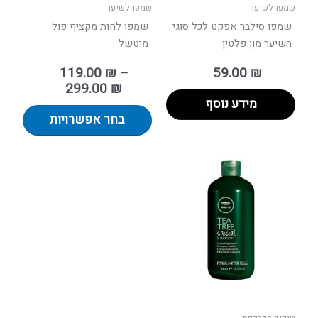
בעמוד
שמפו לשיער
שמפו לשיער
המוצר
שמפו סילבר אפקט לכל סוגי
שמפו לחות מקציף פול
השיער מון פלטין
מיטשל
119.00
₪
–
59.00
₪
299.00
₪
מידע נוסף
בחר אפשרויות
טווח
למוצר
מחירים:
זה
יש
עד
מספר
סוגים.
ניתן
לבחור
את
האפשרויות
בעמוד