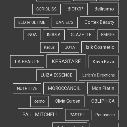
Bellisimo
BIOTOP
CORIOLISS
Cortex Beauty
DANIEL'S
ELIXIR ULTIME
iNOA
INDOLA
GLAZETTE
EMPIRE
Izik Cosmetic
Kadus
JOYA
KERASTASE
LA BEAUT'E
Kava Kava
LUIZA ESSENCE
Larich'e Directions
Mon Platin
MOROCCANOIL
NUTRITIVE
OBLIPHICA
Olivia Garden
osmo
PAUL MITCHELL
PASTEL
Panasonic