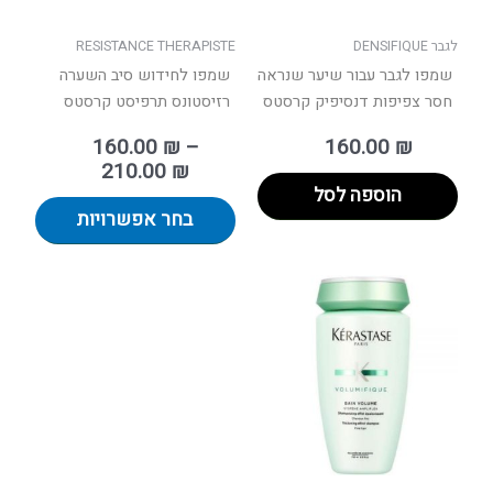
האפשר
בעמוד
לגבר DENSIFIQUE
RESISTANCE THERAPISTE
המוצר
שמפו לגבר עבור שיער שנראה
שמפו לחידוש סיב השערה
חסר צפיפות דנסיפיק קרסטס
רזיסטונס תרפיסט קרסטס
160.00
₪
–
160.00
₪
210.00
₪
הוספה לסל
בחר אפשרויות
למוצר
זה
יש
מספר
סוגים.
ניתן
לבחור
את