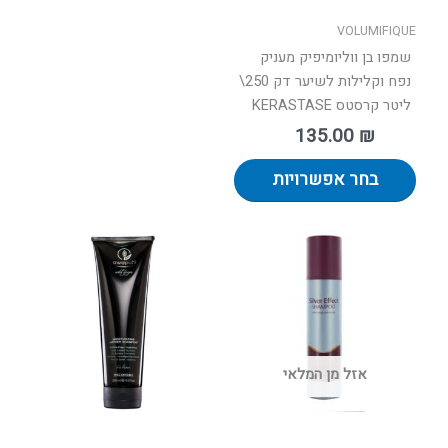
האפשרויות
בעמוד
VOLUMIFIQUE
המוצר
שמפו בן ווליומיפיק מעניק
נפח וקלילות לשיער דק 250\
ליטר קרסטס KERASTASE
135.00
₪
בחר אפשרויות
טווח
למוצר
מחירים:
זה
יש
עד
מספר
סוגים.
ניתן
אזל מן המלאי
לבחור
את
האפשר