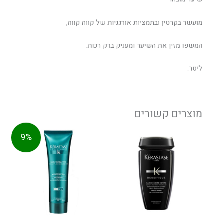
מועשר בקרטין ובתמציות אורגניות של קווה קווה,
המשפו מזין את השיער ומעניק ברק רכות.
ליטר.
מוצרים קשורים
טווח
למוצר
9%
מחירים:
זה
יש
עד
מספר
סוגים.
ניתן
לבחור
את