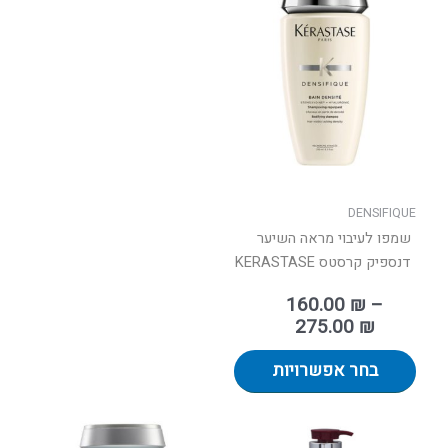
מחירים:
זה
יש
עד
מספר
סוגים.
ניתן
לבחור
את
האפשרויות
בעמוד
DENSIFIQUE
המוצר
שמפו לעיבוי מראה השיער
דנספיק קרסטס KERASTASE
160.00
₪
–
275.00
₪
בחר אפשרויות