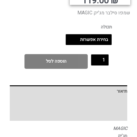
רים:
119.00
₪
שמפו סילבר מג'יק MAGIC
עד
תכולה
הוספה לסל
תיאור
מידע נוסף
חוות דעת (0)
MAGIC
מג'יק