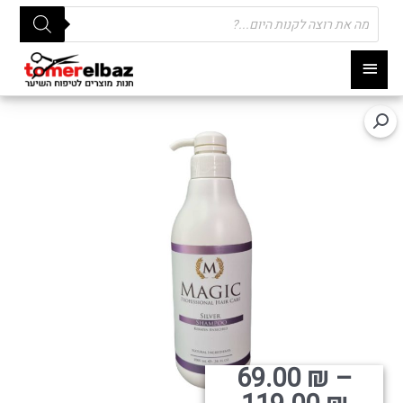
Products
search
תפריט
ראשי
טווח
69.00
₪
–