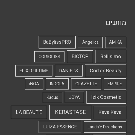
מותגים
BaBylissPRO
Angelica
AMIKA
Bellisimo
BIOTOP
CORIOLISS
Cortex Beauty
DANIEL'S
ELIXIR ULTIME
iNOA
INDOLA
GLAZETTE
EMPIRE
Izik Cosmetic
Kadus
JOYA
KERASTASE
LA BEAUT'E
Kava Kava
LUIZA ESSENCE
Larich'e Directions