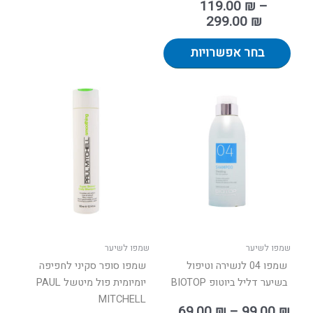
119.00
₪
–
299.00
₪
בחר אפשרויות
טווח
למוצר
ים:
זה
יש
עד
מספר
סוגים.
ניתן
לבחור
את
האפשרויות
בעמוד
שמפו לשיער
שמפו לשיער
המוצר
שמפו 04 לנשירה וטיפול
שמפו סופר סקיני לחפיפה
בשיער דליל ביוטופ BIOTOP
יומיומית פול מיטשל PAUL
MITCHELL
69.00
₪
–
99.00
₪