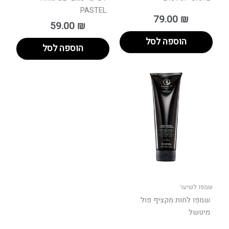
PASTEL
79.00
₪
59.00
₪
הוספה לסל
הוספה לסל
טווח
למוצר
מחירים:
זה
יש
עד
מספר
סוגים.
ניתן
לבחור
את
האפשרויות
בעמוד
שמפו לשיער
המוצר
שמפו לחות מקציף פול
מיטשל