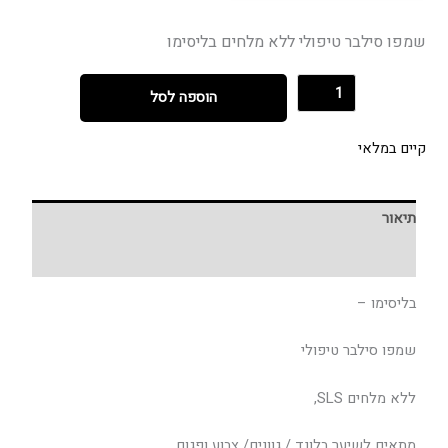
שמפו סילבר טיפולי ללא מלחים בליסימו
הוספה לסל
קיים במלאי
תיאור
חוות דעת (0)
בליסימו –
שמפו סילבר טיפולי
ללא מלחים SLS,
מתאים לשיער בלונד / גוונים/ צבוע ופגום.