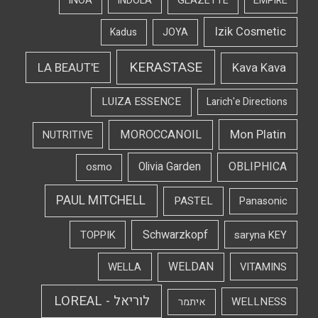
iNOA
INDOLA
GLAZETTE
EMPIRE
Izik Cosmetic
Kadus
JOYA
KERASTASE
LA BEAUT'E
Kava Kava
LUIZA ESSENCE
Larich'e Directions
Mon Platin
MOROCCANOIL
NUTRITIVE
OBLIPHICA
Olivia Garden
osmo
PAUL MITCHELL
PASTEL
Panasonic
Schwarzkopf
TOPPIK
saryna KEY
WELDAN
WELLA
VITAMINS
לוריאל - LOREAL
WELLNESS
איתמר