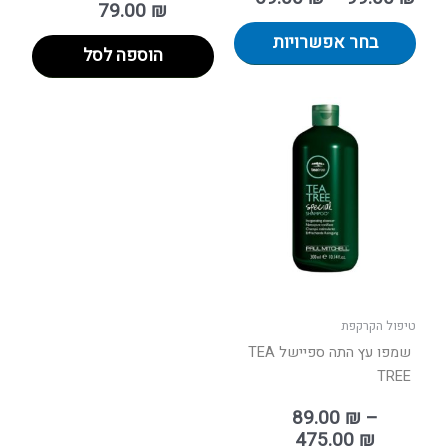
79.00
₪
בחר אפשרויות
הוספה לסל
טווח
למוצר
מחירים:
זה
יש
עד
מספר
סוגים.
ניתן
לבחור
את
האפשרויות
בעמוד
טיפול הקרקפת
המוצר
שמפו עץ התה ספיישל TEA
TREE
89.00
₪
–
475.00
₪