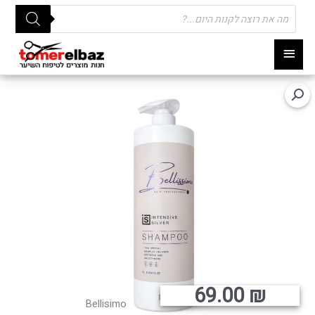
Products
search
תפריט
ראשי
69.00
₪
Bellisimo