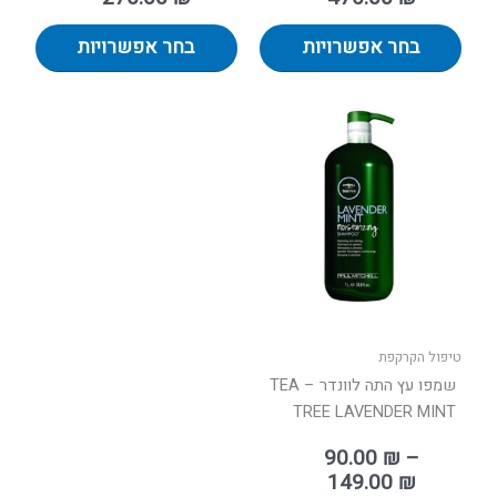
בחר אפשרויות
בחר אפשרויות
טווח
למוצר
מחירים:
זה
יש
עד
מספר
סוגים.
ניתן
לבחור
את
האפשרויות
בעמוד
טיפול הקרקפת
המוצר
שמפו עץ התה לוונדר – TEA
TREE LAVENDER MINT
90.00
₪
–
149.00
₪