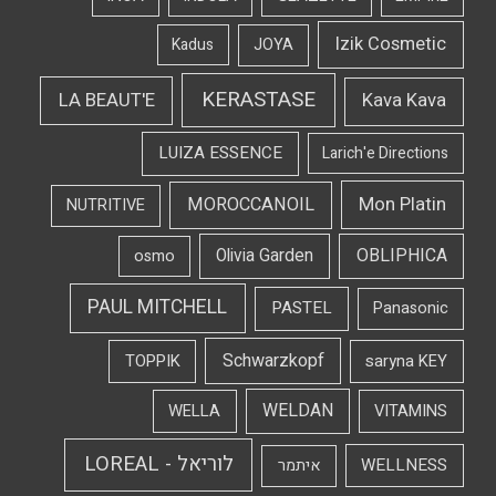
Izik Cosmetic
Kadus
JOYA
KERASTASE
LA BEAUT'E
Kava Kava
LUIZA ESSENCE
Larich'e Directions
Mon Platin
MOROCCANOIL
NUTRITIVE
OBLIPHICA
Olivia Garden
osmo
PAUL MITCHELL
PASTEL
Panasonic
Schwarzkopf
TOPPIK
saryna KEY
WELDAN
WELLA
VITAMINS
לוריאל - LOREAL
WELLNESS
איתמר