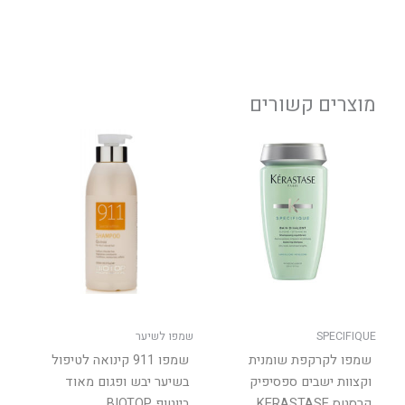
מוצרים קשורים
טווח
למוצר
מחירים:
זה
יש
עד
מספר
סוגים.
ניתן
לבחור
את
האפשר
בעמוד
SPECIFIQUE
שמפו לשיער
המוצר
שמפו לקרקפת שומנית
שמפו 911 קינואה לטיפול
וקצוות ישבים ספסיפיק
בשיער יבש ופגום מאוד
קרסטס KERASTASE
ביוטופ BIOTOP