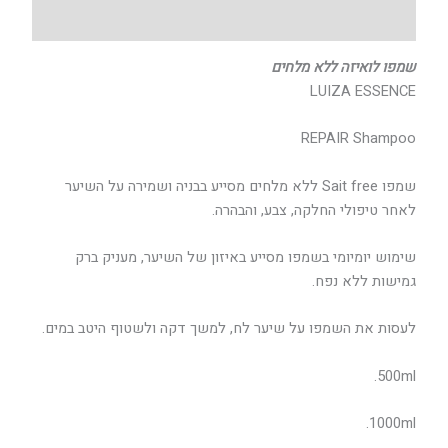
חוות דעת (0)
שמפו לואיזה ללא מלחים
LUIZA ESSENCE
REPAIR Shampoo
שמפו Sait free ללא מלחים מסייע בבניה ושמירה על השיער
לאחר טיפולי החלקה, צבע, והבהרה.
שימוש יומיומי בשמפו מסייע באיזון של השיער, מעניק ברק
גמישות ללא נפח.
לעסות את השמפו על שיער לח, למשך דקה ולשטוף היטב במים.
500ml.
1000ml.