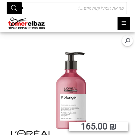
Products
search
תפריט
ראשי
165.00
₪