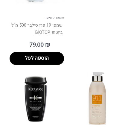
שמפו לשיער
שמפו 19 פרו סילבר 500 מ"ל
ביוטופ BIOTOP
79.00
₪
הוספה לסל
טווח
למוצר
מחירים:
זה
יש
עד
מספר
סוגים.
ניתן
לבחור
את
האפשרויות