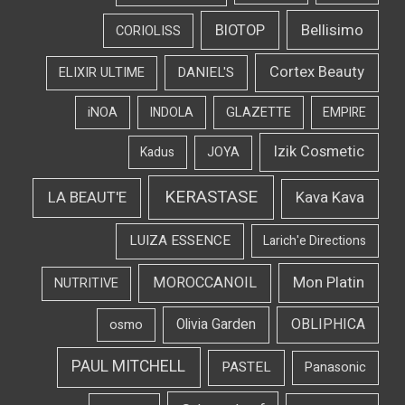
Bellisimo
BIOTOP
CORIOLISS
Cortex Beauty
DANIEL'S
ELIXIR ULTIME
iNOA
INDOLA
GLAZETTE
EMPIRE
Izik Cosmetic
Kadus
JOYA
KERASTASE
LA BEAUT'E
Kava Kava
LUIZA ESSENCE
Larich'e Directions
Mon Platin
MOROCCANOIL
NUTRITIVE
OBLIPHICA
Olivia Garden
osmo
PAUL MITCHELL
PASTEL
Panasonic