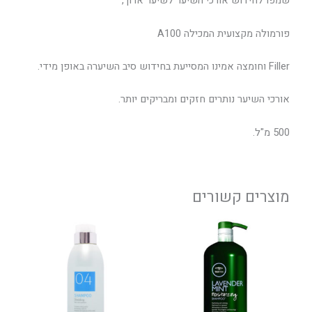
שמפו לחידוש אורכי השיער לשיער ארוך,
פורמולה מקצועית המכילה A100
Filler וחומצה אמינו המסייעת בחידוש סיב השיערה באופן מידי.
אורכי השיער נותרים חזקים ומבריקים יותר.
500 מ"ל.
מוצרים קשורים
טווח
טווח
למוצר
למוצר
מחירים:
מחירים:
זה
זה
יש
יש
עד
עד
מספר
מספר
סוגים.
סוגים.
ניתן
ניתן