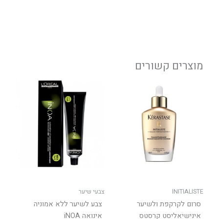
מוצרים קשורים
למוצר
זה
יש
מספר
סוגים.
ניתן
לבחור
את
האפשר
בעמוד
INITIALISTE
צבעי שיער
המוצר
סרום לקרקפת ולשיער
צבע לשיער ללא אמוניה
אינישיאליסט קרסטס
אינואה iNOA