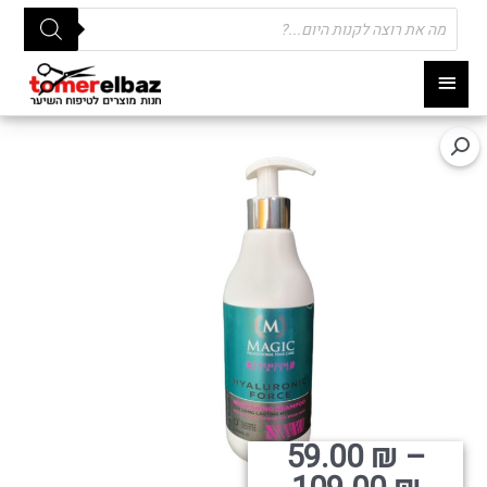
Products
search
תפריט
ראשי
טווח
59.00
₪
–