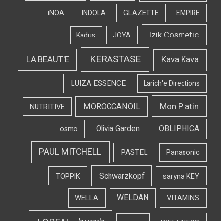
iNOA
INDOLA
GLAZETTE
EMPIRE
Izik Cosmetic
Kadus
JOYA
KERASTASE
LA BEAUT'E
Kava Kava
LUIZA ESSENCE
Larich'e Directions
Mon Platin
MOROCCANOIL
NUTRITIVE
OBLIPHICA
Olivia Garden
osmo
PAUL MITCHELL
PASTEL
Panasonic
Schwarzkopf
TOPPIK
saryna KEY
WELDAN
WELLA
VITAMINS