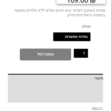
רים:
109.00
₪
שמפו משקם לשיער יבש פגום וחלש ללא מלחים מועשר
עד
בחומצה היאלרונית מגיק
תכולה
הוספה לסל
תיאור
מידע נוסף
חוות דעת (0)
MAGIC