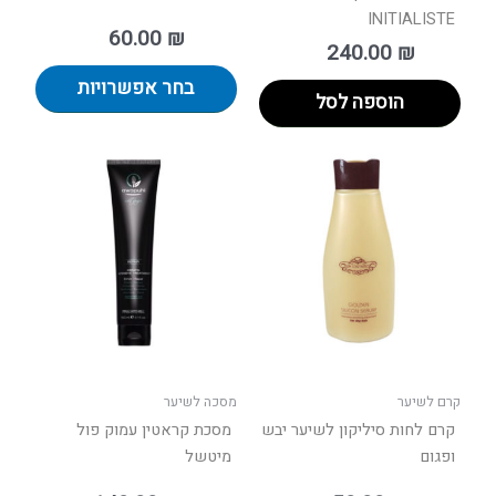
INITIALISTE
60.00
₪
240.00
₪
בחר אפשרויות
הוספה לסל
טווח
למוצר
מחירים:
זה
יש
עד
מספר
סוגים.
ניתן
לבחור
את
האפשר
בעמוד
קרם לשיער
מסכה לשיער
המוצר
קרם לחות סיליקון לשיער יבש
מסכת קראטין עמוק פול
ופגום
מיטשל