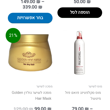
149.00
₪
–
50.00
₪
339.00
₪
הוספה לסל
בחר אפשרויות
טווח
המחיר
המחיר
למוצר
21%
מחירים:
הנוכחי
המקורי
זה
הוא:
היה:
יש
עד
99.00 ₪.
125.00 ₪.
מספר
סוגים.
ניתן
לבחור
את
האפשרויות
בעמוד
מוס לשיער
מסכה לשיער
המוצר
מוס סקלפטינג פואם פול
מסכה לשיער גולדן Golden
מיטשל
Hair Mask
125.00
₪
99.00
₪
79.00
₪
–