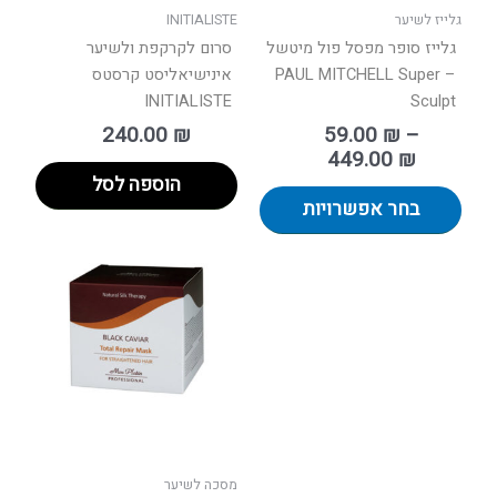
בעמוד
גלייז לשיער
INITIALISTE
המוצר
גלייז סופר מפסל פול מיטשל
סרום לקרקפת ולשיער
– PAUL MITCHELL Super
אינישיאליסט קרסטס
INITIALISTE
Sculpt
240.00
₪
59.00
₪
–
449.00
₪
הוספה לסל
בחר אפשרויות
למוצר
זה
יש
מספר
סוגים.
ניתן
לבחור
את
האפשר
בעמוד
מסכה לשיער