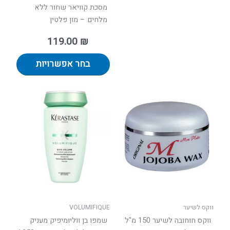
המוצר
מסכת קוויאר שחור ללא
מלחים – מון פלטין
119.00
₪
בחר אפשרויות
למוצר
זה
יש
מספר
סוגים.
ניתן
לבחור
את
האפשר
בעמוד
ווקס לשיער
VOLUMIFIQUE
המוצר
ווקס חוחובה לשיער 150 מ"ל
שמפו בן ווליומיפיק מעניק