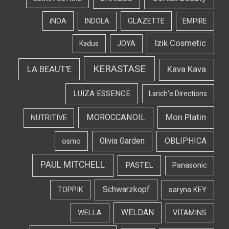
iNOA
INDOLA
GLAZETTE
EMPIRE
Izik Cosmetic
Kadus
JOYA
KERASTASE
LA BEAUT'E
Kava Kava
LUIZA ESSENCE
Larich'e Directions
Mon Platin
MOROCCANOIL
NUTRITIVE
OBLIPHICA
Olivia Garden
osmo
PAUL MITCHELL
PASTEL
Panasonic
Schwarzkopf
TOPPIK
saryna KEY
WELDAN
WELLA
VITAMINS