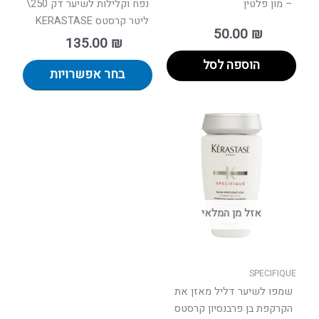
– מון פלטין
נפח וקלילות לשיער דק 250\
ליטר קרסטס KERASTASE
50.00
₪
135.00
₪
הוספה לסל
בחר אפשרויות
למוצר
זה
יש
מספר
סוגים.
ניתן
אזל מן המלאי
לבחור
את
האפשרויות
בעמוד
SPECIFIQUE
המוצר
שמפו לשיער דליל מאזן את
הקרקפת בן פרבנסיון קרסטס