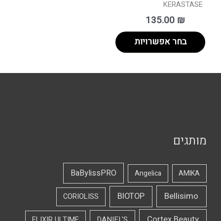
KERASTASE
135.00
₪
בחר אפשרויות
מותגים
BaBylissPRO
Angelica
AMIKA
Bellisimo
BIOTOP
CORIOLISS
Cortex Beauty
DANIEL'S
ELIXIR ULTIME