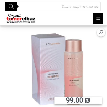
Products
search
תפריט
ראשי
99.00
₪