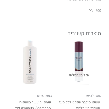
500 מ"ל.
מוצרים קשורים
טווח
למוצר
מחירים:
זה
יש
עד
מספר
סוגים.
ניתן
אזל מן המלאי
לבחור
את
האפשר
בעמוד
שמפו לשיער
שמפו לשיער
המוצר
שמפו סילבר אפקט לכל סוגי
שמפו מועשר באוופוהי
השיער מון פלטין
Awapuhi Shampoo פול