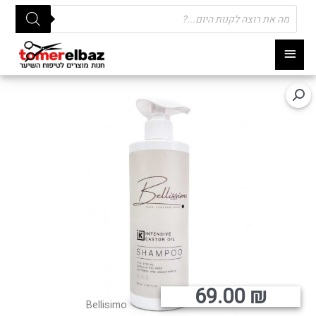
Products
search
תפריט
ראשי
69.00
₪
Bellisimo