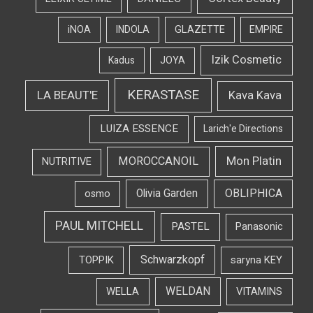
iNOA
INDOLA
GLAZETTE
EMPIRE
Izik Cosmetic
Kadus
JOYA
KERASTASE
LA BEAUT'E
Kava Kava
LUIZA ESSENCE
Larich'e Directions
Mon Platin
MOROCCANOIL
NUTRITIVE
OBLIPHICA
Olivia Garden
osmo
PAUL MITCHELL
PASTEL
Panasonic
Schwarzkopf
TOPPIK
saryna KEY
WELDAN
WELLA
VITAMINS