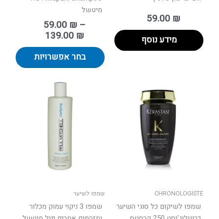
מיטשל
59.00
₪
59.00
₪
–
139.00
₪
מידע נוסף
בחר אפשרויות
טווח
למוצר
מחירים:
זה
יש
עד
מספר
סוגים.
ניתן
לבחור
את
האפשר
בעמוד
CHRONOLOGISTE
שמפו לשיער
המוצר
שמפו לשיקום כל סוגי השיער
שמפו 3 ניקוי עמוק מכלור
כרונולוג'יסט 250 קרסטס
ומזהמים אחרים פול מיטשל